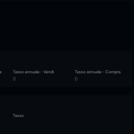
a
Tasso annuale - Vendi
Tasso annuale - Compra
0
0
Tasso