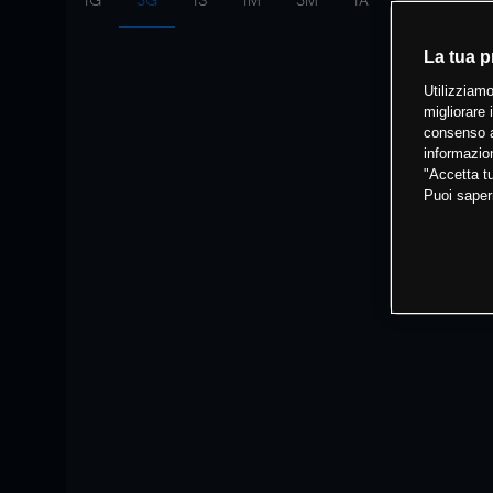
1G
3G
1S
1M
3M
1A
Intervallo:
10
La tua p
Utilizziamo
migliorare 
consenso a
informazion
"Accetta tu
Puoi saper