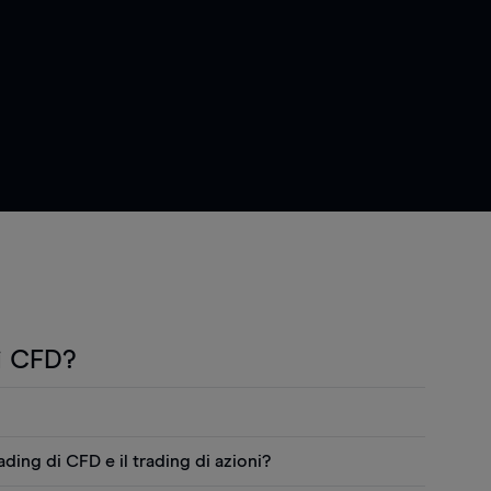
i CFD?
"CFD") sono prodotti derivati che permettono di
rading di CFD e il trading di azioni?
i prezzo delle attività finanziarie sottostanti