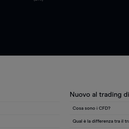
Nuovo al trading d
Cosa sono i CFD?
i anche visualizzare
I contratti per differenza (
Qual è la differenza tra il t
fici, notizie Reuters o
fare trading sul movimento d