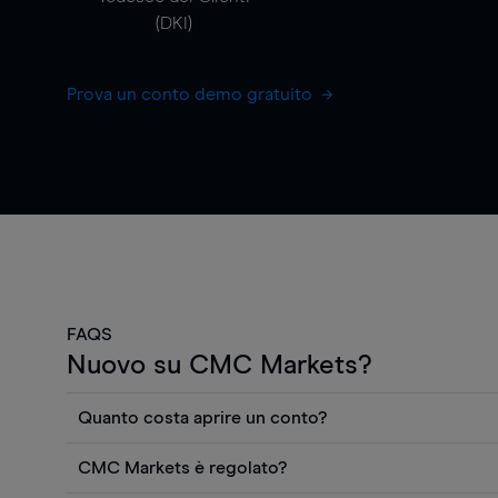
(DKI)
Prova un conto demo gratuito
FAQS
Nuovo su CMC Markets?
Quanto costa aprire un conto?
Non ci sono costi per aprire un conto CFD reale. Puo
CMC Markets è regolato?
gratuitamente i prezzi e utilizzare strumenti come gra