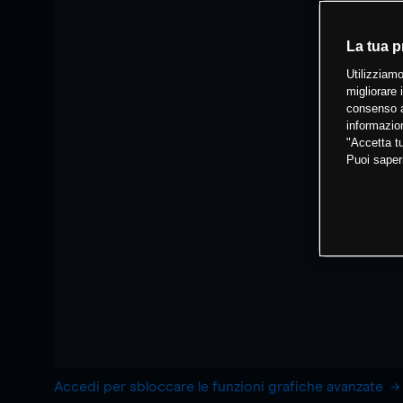
La tua p
Utilizziamo
migliorare 
consenso a
informazion
"Accetta tu
Puoi saper
Accedi per sbloccare le funzioni grafiche avanzate