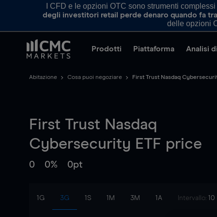
I CFD e le opzioni OTC sono strumenti complessi e 
degli investitori retail perde denaro quando fa 
delle opzioni O
Prodotti
Piattaforma
Analisi 
Abitazione
Cosa puoi negoziare
First Trust Nasdaq Cybersecuri
First Trust Nasdaq
Cybersecurity ETF
price
0
0%
0pt
1G
3G
1S
1M
3M
1A
Intervallo:
10