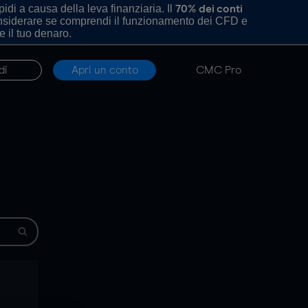
di a causa della leva finanziaria. Il
70% dei conti
onsiderare se comprendi il funzionamento dei CFD e
e il tuo denaro.
di
Apri un conto
CMC Pro