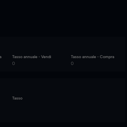
a
Tasso annuale - Vendi
Tasso annuale - Compra
0
0
Tasso