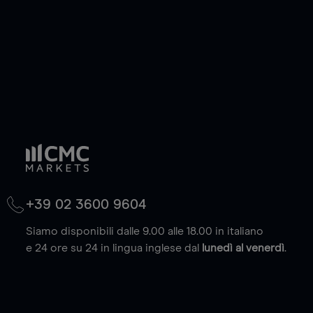
(max. 20.000 euro).
Scopri di più
+39 02 3600 9604
Siamo disponibili dalle 9.00 alle 18.00 in italiano
e 24 ore su 24 in lingua inglese dal
lunedì al venerdì
.