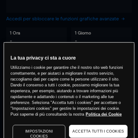
Accedi per sbloccare le funzioni grafiche avanzate
1 Ora
1 Giorno
-
-
La tua privacy ci sta a cuore
7 Giorni
30 Giorni
-
-
Utilizziamo i cookie per garantire che il nostro sito web funzioni
correttamente, e per aiutarci a migliorare il nostro servizio,
raccogliamo dati per capire come le persone utilizzano il sito.
Dando il consenso a tutti i cookie, possiamo migliorare la tua
esperienza, per esempio, aiutando a trovare informazioni più
0
% dei clienti hanno posizioni
su
rapidamente e adattando i contenuti o il marketing alle tue
questo prodotto
preferenze. Seleziona "Accetta tutti i cookies" per accettare o
"Impostazioni cookies" per gestire le impostazioni dei cookie.
Puoi saperne di più consultando la nostra
Politica dei Cookie
Fai trading
IMPOSTAZIONI
ACCETTA TUTTI I COOKIES
COOKIES