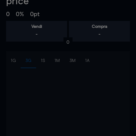
price
0
0%
0pt
Vendi
Compra
-
-
0
1G
3G
1S
1M
3M
1A