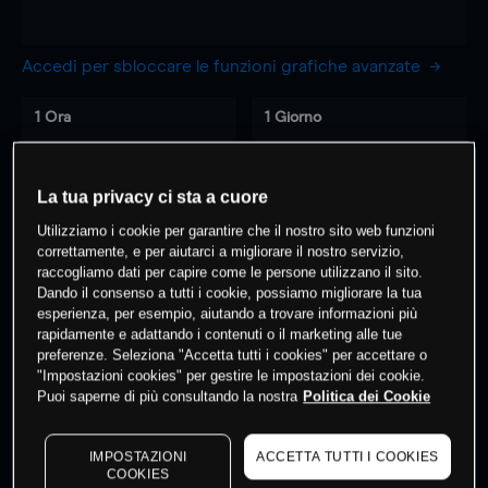
Accedi per sbloccare le funzioni grafiche avanzate
1 Ora
1 Giorno
-
-
La tua privacy ci sta a cuore
7 Giorni
30 Giorni
Utilizziamo i cookie per garantire che il nostro sito web funzioni
-
-
correttamente, e per aiutarci a migliorare il nostro servizio,
raccogliamo dati per capire come le persone utilizzano il sito.
Dando il consenso a tutti i cookie, possiamo migliorare la tua
esperienza, per esempio, aiutando a trovare informazioni più
0
% dei clienti hanno posizioni
su
rapidamente e adattando i contenuti o il marketing alle tue
preferenze. Seleziona "Accetta tutti i cookies" per accettare o
questo prodotto
"Impostazioni cookies" per gestire le impostazioni dei cookie.
Puoi saperne di più consultando la nostra
Politica dei Cookie
Fai trading
IMPOSTAZIONI
ACCETTA TUTTI I COOKIES
COOKIES