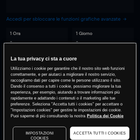
Accedi per sbloccare le funzioni grafiche avanzate
1 Ora
1 Giorno
-
-
La tua privacy ci sta a cuore
7 Giorni
30 Giorni
-
-
Utilizziamo i cookie per garantire che il nostro sito web funzioni
correttamente, e per aiutarci a migliorare il nostro servizio,
raccogliamo dati per capire come le persone utilizzano il sito.
Dando il consenso a tutti i cookie, possiamo migliorare la tua
esperienza, per esempio, aiutando a trovare informazioni più
0
% dei clienti hanno posizioni
su
rapidamente e adattando i contenuti o il marketing alle tue
questo prodotto
preferenze. Seleziona "Accetta tutti i cookies" per accettare o
"Impostazioni cookies" per gestire le impostazioni dei cookie.
Puoi saperne di più consultando la nostra
Politica dei Cookie
Fai trading
IMPOSTAZIONI
ACCETTA TUTTI I COOKIES
COOKIES