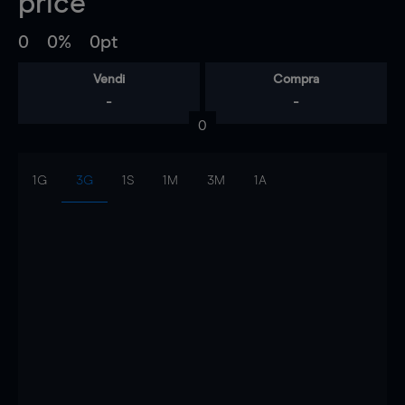
price
0
0%
0pt
Vendi
Compra
-
-
0
1G
3G
1S
1M
3M
1A