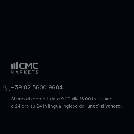
(max. 20.000 euro).
Scopri di più
+39 02 3600 9604
Siamo disponibili dalle 9.00 alle 18.00 in italiano
e 24 ore su 24 in lingua inglese dal
lunedì al venerdì
.