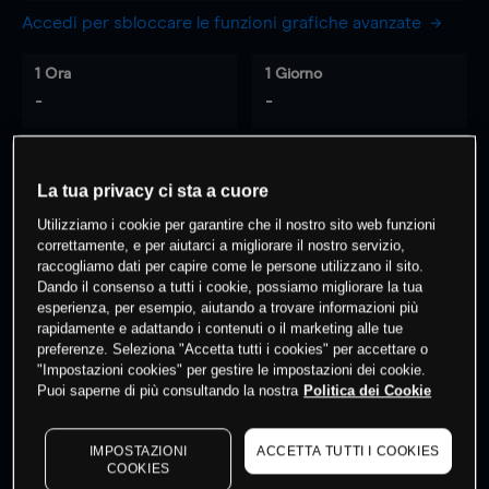
Accedi per sbloccare le funzioni grafiche avanzate
1 Ora
1 Giorno
-
-
7 Giorni
30 Giorni
La tua privacy ci sta a cuore
-
-
Utilizziamo i cookie per garantire che il nostro sito web funzioni
correttamente, e per aiutarci a migliorare il nostro servizio,
raccogliamo dati per capire come le persone utilizzano il sito.
0
% dei clienti hanno posizioni
su
Dando il consenso a tutti i cookie, possiamo migliorare la tua
esperienza, per esempio, aiutando a trovare informazioni più
questo prodotto
rapidamente e adattando i contenuti o il marketing alle tue
preferenze. Seleziona "Accetta tutti i cookies" per accettare o
"Impostazioni cookies" per gestire le impostazioni dei cookie.
Fai trading
Puoi saperne di più consultando la nostra
Politica dei Cookie
IMPOSTAZIONI
ACCETTA TUTTI I COOKIES
COOKIES