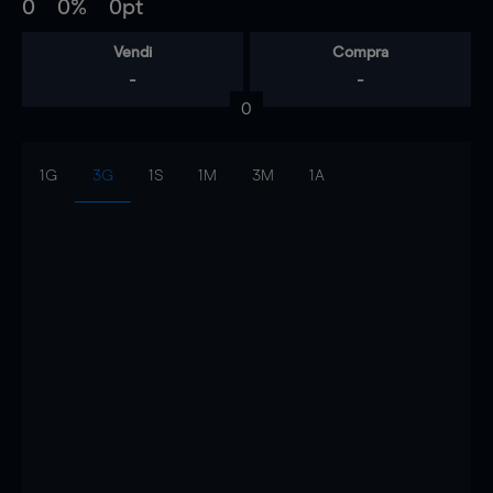
0
0%
0pt
Vendi
Compra
-
-
0
1G
3G
1S
1M
3M
1A