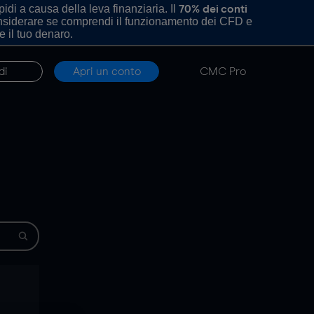
di a causa della leva finanziaria. Il
70% dei conti
onsiderare se comprendi il funzionamento dei CFD e
e il tuo denaro.
di
Apri un conto
CMC Pro