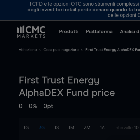
I CFD e le opzioni OTC sono strumenti complessi e 
degli investitori retail perde denaro quando fa 
delle opzioni O
Prodotti
Piattaforma
Analisi 
Abitazione
Cosa puoi negoziare
First Trust Energy AlphaDEX Fu
First Trust Energy
AlphaDEX Fund
price
0
0%
0pt
1G
3G
1S
1M
3M
1A
Intervallo:
10