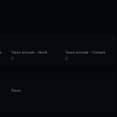
a
Tasso annuale - Vendi
Tasso annuale - Compra
0
0
Tasso