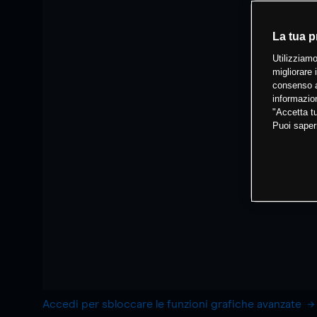
La tua p
Utilizziamo
migliorare 
consenso a
informazion
"Accetta tu
Puoi saper
Accedi per sbloccare le funzioni grafiche avanzate