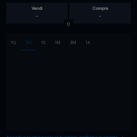
Vendi
Compra
-
-
0
1G
3G
1S
1M
3M
1A