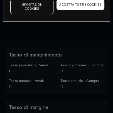
IMPOSTAZIONI
ACCETTA TUTTI I COOKIES
I prezzi sono solo indicativi.
Accedi
per vedere gli ultimi
COOKIES
dati di mercato
Log in
to see latest market data
Tasso di mantenimento
Tasso giornaliero - Vendi
Tasso giornaliero - Compra
0
0
Tasso annuale - Vendi
Tasso annuale - Compra
0
0
Tasso di margine