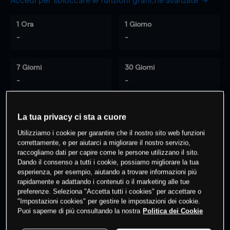
Accedi per sbloccare le funzioni grafiche avanzate
1 Ora
1 Giorno
-
-
7 Giorni
30 Giorni
-
-
La tua privacy ci sta a cuore
0
% dei clienti hanno posizioni
su
Utilizziamo i cookie per garantire che il nostro sito web funzioni
questo prodotto
correttamente, e per aiutarci a migliorare il nostro servizio,
raccogliamo dati per capire come le persone utilizzano il sito.
Dando il consenso a tutti i cookie, possiamo migliorare la tua
esperienza, per esempio, aiutando a trovare informazioni più
Fai trading
rapidamente e adattando i contenuti o il marketing alle tue
preferenze. Seleziona "Accetta tutti i cookies" per accettare o
"Impostazioni cookies" per gestire le impostazioni dei cookie.
Puoi saperne di più consultando la nostra
Politica dei Cookie