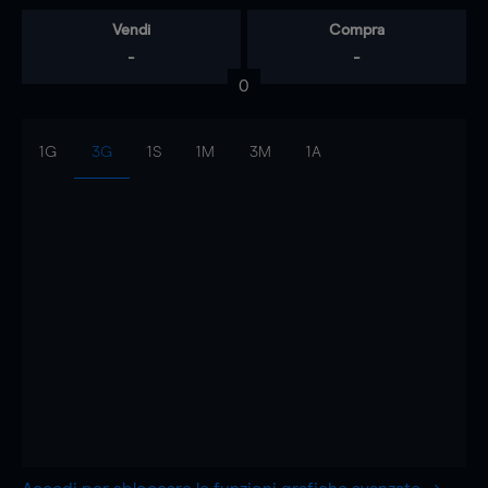
Vendi
Compra
-
-
0
1G
3G
1S
1M
3M
1A