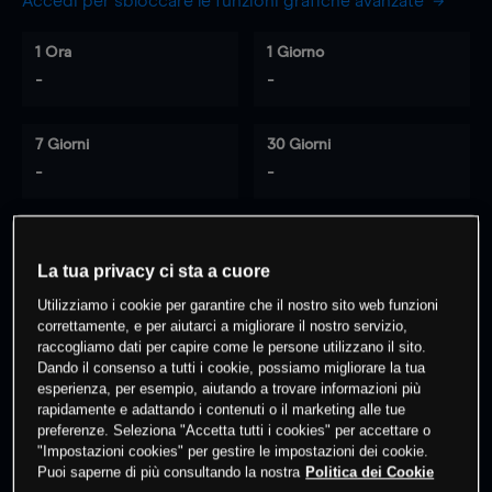
Accedi per sbloccare le funzioni grafiche avanzate
1 Ora
1 Giorno
-
-
7 Giorni
30 Giorni
-
-
0
% dei clienti hanno posizioni
su
La tua privacy ci sta a cuore
questo prodotto
Utilizziamo i cookie per garantire che il nostro sito web funzioni
correttamente, e per aiutarci a migliorare il nostro servizio,
raccogliamo dati per capire come le persone utilizzano il sito.
Dando il consenso a tutti i cookie, possiamo migliorare la tua
Fai trading
esperienza, per esempio, aiutando a trovare informazioni più
rapidamente e adattando i contenuti o il marketing alle tue
preferenze. Seleziona "Accetta tutti i cookies" per accettare o
"Impostazioni cookies" per gestire le impostazioni dei cookie.
Puoi saperne di più consultando la nostra
Politica dei Cookie