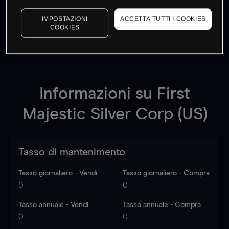
I prezzi sono solo indicativi.
Accedi
per vedere gli ultimi
IMPOSTAZIONI
ACCETTA TUTTI I COOKIES
dati di mercato
Log in
to see latest market data
COOKIES
Informazioni su
First
Majestic Silver Corp (US)
Tasso di mantenimento
Tasso giornaliero - Vendi
Tasso giornaliero - Compra
0
0
Tasso annuale - Vendi
Tasso annuale - Compra
0
0