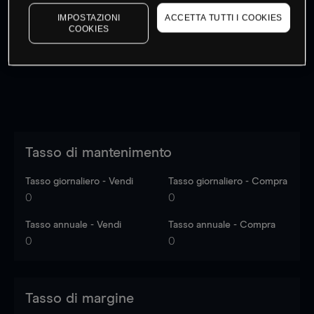
I prezzi sono solo indicativi.
Accedi
per vedere gli ultimi
IMPOSTAZIONI
ACCETTA TUTTI I COOKIES
dati di mercato
Log in
to see latest market data
COOKIES
Tasso di mantenimento
Tasso giornaliero - Vendi
Tasso giornaliero - Compra
0
0
Tasso annuale - Vendi
Tasso annuale - Compra
0
0
Tasso di margine