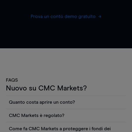
Prova un conto demo gratuito
FAQS
Nuovo su CMC Markets?
Quanto costa aprire un conto?
Non ci sono costi per aprire un conto CFD reale.
CMC Markets è regolato?
Puoi anche visualizzare gratuitamente i prezzi e
CMC Markets Germany GmbH è un broker
utilizzare strumenti come grafici, notizie Reuters
Come fa CMC Markets a proteggere i fondi dei