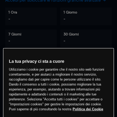
Accedi per sbloccare le funzioni grafiche avanzate
1 Ora
1 Giorno
-
-
7 Giorni
30 Giorni
-
-
La tua privacy ci sta a cuore
0
% dei clienti hanno posizioni
su
Utilizziamo i cookie per garantire che il nostro sito web funzioni
questo prodotto
correttamente, e per aiutarci a migliorare il nostro servizio,
raccogliamo dati per capire come le persone utilizzano il sito.
Dando il consenso a tutti i cookie, possiamo migliorare la tua
Fai trading
esperienza, per esempio, aiutando a trovare informazioni più
rapidamente e adattando i contenuti o il marketing alle tue
preferenze. Seleziona "Accetta tutti i cookies" per accettare o
"Impostazioni cookies" per gestire le impostazioni dei cookie.
Puoi saperne di più consultando la nostra
Politica dei Cookie