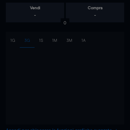
Vendi
Compra
-
-
0
1G
3G
1S
1M
3M
1A