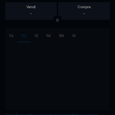
Vendi
Compra
-
-
0
1G
3G
1S
1M
3M
1A