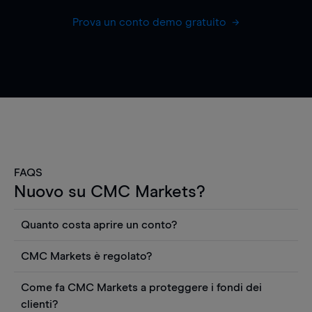
Prova un conto demo gratuito
FAQS
Nuovo su CMC Markets?
Quanto costa aprire un conto?
Non ci sono costi per aprire un conto CFD reale.
CMC Markets è regolato?
Puoi anche visualizzare gratuitamente i prezzi e
CMC Markets Germany GmbH è un broker
utilizzare strumenti come grafici, notizie Reuters
Come fa CMC Markets a proteggere i fondi dei
regolamentato dall'Autorità federale tedesca di
o rapporti quantitativi sui titoli azionari di
clienti?