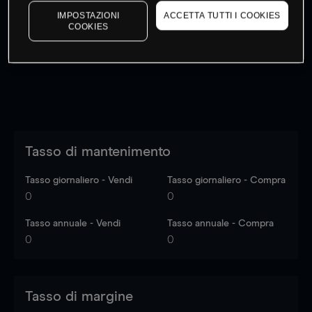
I prezzi sono solo indicativi.
Accedi
per vedere gli ultimi
IMPOSTAZIONI
ACCETTA TUTTI I COOKIES
COOKIES
dati di mercato
Log in
to see latest market data
Tasso di mantenimento
Tasso giornaliero - Vendi
Tasso giornaliero - Compra
0
0
Tasso annuale - Vendi
Tasso annuale - Compra
0
0
Tasso di margine