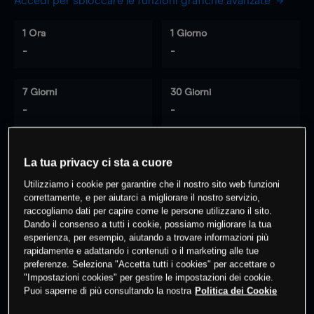
Accedi per sbloccare le funzioni grafiche avanzate
1 Ora
1 Giorno
-
-
7 Giorni
30 Giorni
-
-
La tua privacy ci sta a cuore
0
% dei clienti hanno posizioni
su
Utilizziamo i cookie per garantire che il nostro sito web funzioni
questo prodotto
correttamente, e per aiutarci a migliorare il nostro servizio,
raccogliamo dati per capire come le persone utilizzano il sito.
Dando il consenso a tutti i cookie, possiamo migliorare la tua
Fai trading
esperienza, per esempio, aiutando a trovare informazioni più
rapidamente e adattando i contenuti o il marketing alle tue
preferenze. Seleziona "Accetta tutti i cookies" per accettare o
"Impostazioni cookies" per gestire le impostazioni dei cookie.
Puoi saperne di più consultando la nostra
Politica dei Cookie