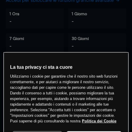
Accedi per sbloccare le funzioni grafiche avanzate
1 Ora
1 Giorno
-
-
7 Giorni
30 Giorni
-
-
La tua privacy ci sta a cuore
0
% dei clienti hanno posizioni
su
Utilizziamo i cookie per garantire che il nostro sito web funzioni
questo prodotto
correttamente, e per aiutarci a migliorare il nostro servizio,
raccogliamo dati per capire come le persone utilizzano il sito.
Dando il consenso a tutti i cookie, possiamo migliorare la tua
esperienza, per esempio, aiutando a trovare informazioni più
Fai trading
rapidamente e adattando i contenuti o il marketing alle tue
preferenze. Seleziona "Accetta tutti i cookies" per accettare o
"Impostazioni cookies" per gestire le impostazioni dei cookie.
Puoi saperne di più consultando la nostra
Politica dei Cookie