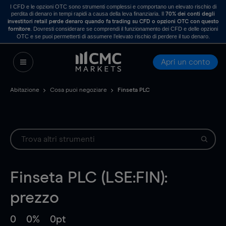
I CFD e le opzioni OTC sono strumenti complessi e comportano un elevato rischio di
perdita di denaro in tempi rapidi a causa della leva finanziaria. Il
70% dei conti degli
investitori retail perde denaro quando fa trading su CFD o opzioni OTC con questo
. Dovresti considerare se comprendi il funzionamento dei CFD e delle opzioni
fornitore
OTC e se puoi permetterti di assumere l’elevato rischio di perdere il tuo denaro.
Apri un conto
Abitazione
Cosa puoi negoziare
Finseta PLC
Finseta PLC (LSE:FIN):
prezzo
0
0%
0pt