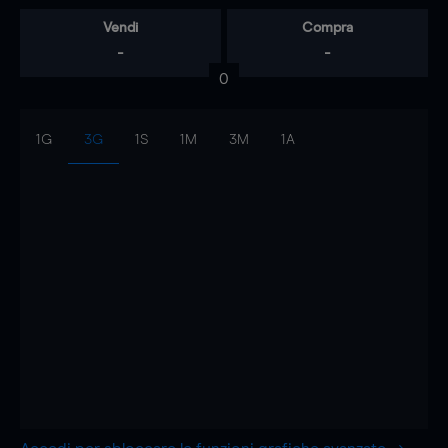
Vendi
Compra
-
-
0
1G
3G
1S
1M
3M
1A