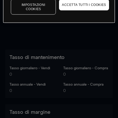
IMPOSTAZIONI
ACCETTA TUTTI I COOKIES
I prezzi sono solo indicativi.
Accedi
per vedere gli ultimi
COOKIES
dati di mercato
Log in
to see latest market data
Tasso di mantenimento
Tasso giornaliero - Vendi
Tasso giornaliero - Compra
0
0
Tasso annuale - Vendi
Tasso annuale - Compra
0
0
Tasso di margine