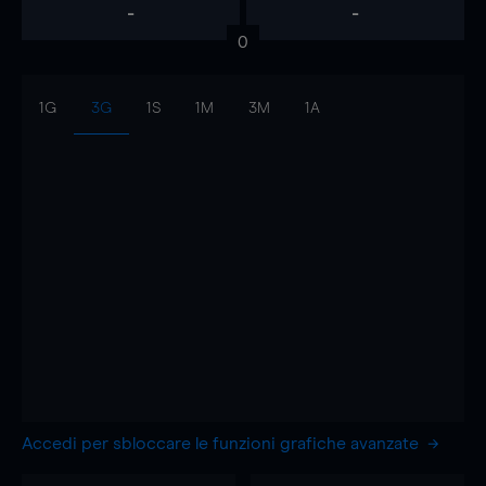
-
-
0
1G
3G
1S
1M
3M
1A
Accedi per sbloccare le funzioni grafiche avanzate