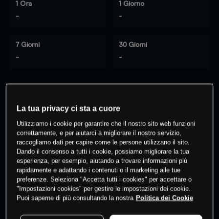
1 Ora
1 Giorno
-
-
7 Giorni
30 Giorni
-
-
0
% dei clienti hanno posizioni
su
La tua privacy ci sta a cuore
questo prodotto
Utilizziamo i cookie per garantire che il nostro sito web funzioni
correttamente, e per aiutarci a migliorare il nostro servizio,
raccogliamo dati per capire come le persone utilizzano il sito.
Fai trading
Dando il consenso a tutti i cookie, possiamo migliorare la tua
esperienza, per esempio, aiutando a trovare informazioni più
rapidamente e adattando i contenuti o il marketing alle tue
preferenze. Seleziona "Accetta tutti i cookies" per accettare o
"Impostazioni cookies" per gestire le impostazioni dei cookie.
Puoi saperne di più consultando la nostra
Politica dei Cookie
I prezzi sono solo indicativi.
Accedi
per vedere gli ultimi