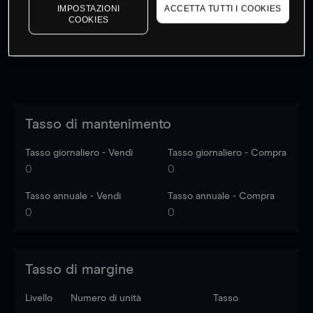
dati di mercato
Log in
to see latest market data
IMPOSTAZIONI
ACCETTA TUTTI I COOKIES
COOKIES
Tasso di mantenimento
Tasso giornaliero - Vendi
Tasso giornaliero - Compra
0
0
Tasso annuale - Vendi
Tasso annuale - Compra
0
0
Tasso di margine
Livello
Numero di unità
Tasso