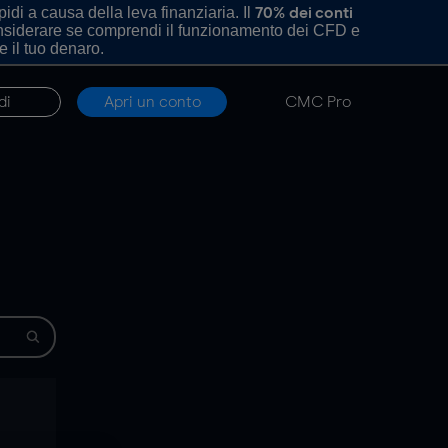
di a causa della leva finanziaria. Il
70% dei conti
onsiderare se comprendi il funzionamento dei CFD e
e il tuo denaro.
di
Apri un conto
CMC Pro