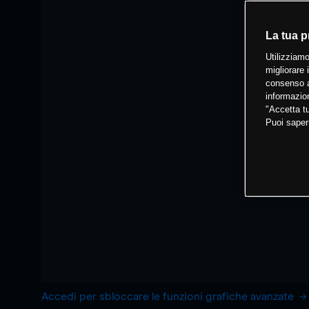
La tua p
Utilizziamo
migliorare 
consenso a
informazion
"Accetta tu
Puoi saper
Accedi per sbloccare le funzioni grafiche avanzate