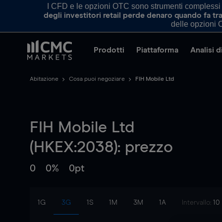
I CFD e le opzioni OTC sono strumenti complessi e 
degli investitori retail perde denaro quando fa 
delle opzioni O
Prodotti
Piattaforma
Analisi 
Abitazione
Cosa puoi negoziare
FIH Mobile Ltd
FIH Mobile Ltd
(HKEX:2038): prezzo
0
0%
0pt
1G
3G
1S
1M
3M
1A
Intervallo:
10