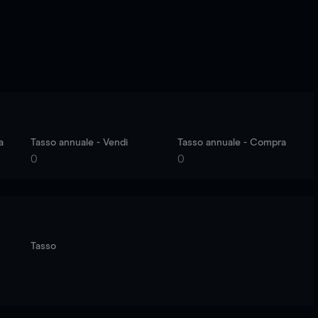
a
Tasso annuale - Vendi
Tasso annuale - Compra
0
0
Tasso