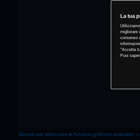
La tua p
Utilizziamo
migliorare 
consenso a
informazion
"Accetta tu
Puoi saper
Accedi per sbloccare le funzioni grafiche avanzate