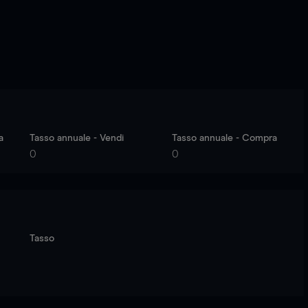
a
Tasso annuale - Vendi
Tasso annuale - Compra
0
0
Tasso