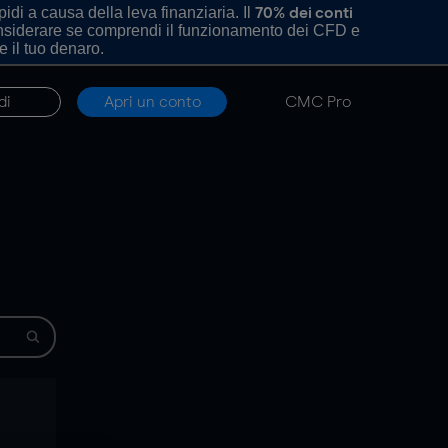
di a causa della leva finanziaria. Il
70% dei conti
onsiderare se comprendi il funzionamento dei CFD e
e il tuo denaro.
di
Apri un conto
CMC Pro