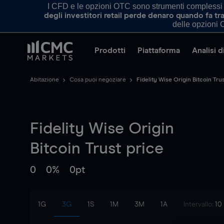
I CFD e le opzioni OTC sono strumenti complessi e 
degli investitori retail perde denaro quando fa 
delle opzioni O
Prodotti
Piattaforma
Analisi 
Abitazione
Cosa puoi negoziare
Fidelity Wise Origin Bitcoin Tru
Fidelity Wise Origin
Bitcoin Trust
price
0
0%
0pt
1G
3G
1S
1M
3M
1A
Intervallo:
10