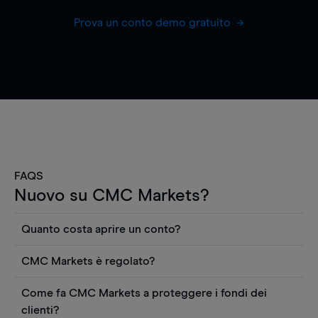
Prova un conto demo gratuito
FAQS
Nuovo su CMC Markets?
Quanto costa aprire un conto?
Non ci sono costi per aprire un conto CFD reale.
CMC Markets è regolato?
Puoi anche visualizzare gratuitamente i prezzi e
CMC Markets Germany GmbH è un broker
utilizzare strumenti come grafici, notizie Reuters
Come fa CMC Markets a proteggere i fondi dei
regolamentato dall'Autorità federale tedesca di
o rapporti quantitativi sui titoli azionari di
clienti?