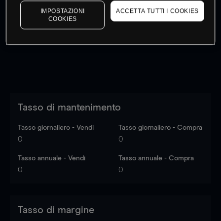
I prezzi sono solo indicativi.
Accedi
per vedere gli ultimi
IMPOSTAZIONI
ACCETTA TUTTI I COOKIES
COOKIES
dati di mercato
Log in
to see latest market data
Tasso di mantenimento
Tasso giornaliero - Vendi
Tasso giornaliero - Compra
0
0
Tasso annuale - Vendi
Tasso annuale - Compra
0
0
Tasso di margine