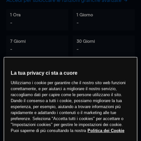
Accedi per sbloccare le funzioni grafiche avanzate
1 Ora
1 Giorno
-
-
7 Giorni
30 Giorni
-
-
La tua privacy ci sta a cuore
0
% dei clienti hanno posizioni
su
Utilizziamo i cookie per garantire che il nostro sito web funzioni
questo prodotto
correttamente, e per aiutarci a migliorare il nostro servizio,
raccogliamo dati per capire come le persone utilizzano il sito.
Dando il consenso a tutti i cookie, possiamo migliorare la tua
Fai trading
esperienza, per esempio, aiutando a trovare informazioni più
rapidamente e adattando i contenuti o il marketing alle tue
preferenze. Seleziona "Accetta tutti i cookies" per accettare o
"Impostazioni cookies" per gestire le impostazioni dei cookie.
Puoi saperne di più consultando la nostra
Politica dei Cookie