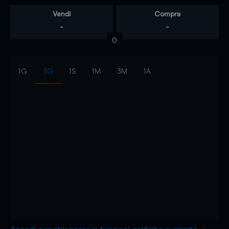
Vendi
Compra
-
-
0
1G
3G
1S
1M
3M
1A