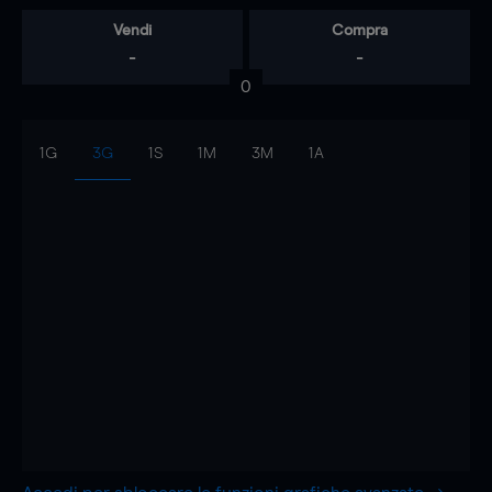
Vendi
Compra
-
-
0
1G
3G
1S
1M
3M
1A