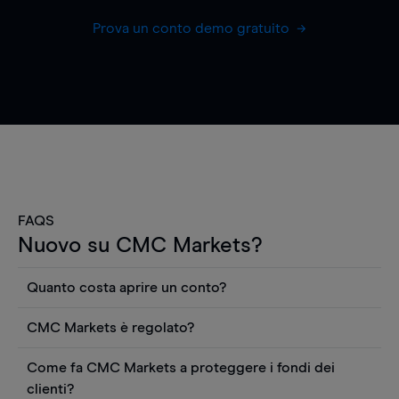
Prova un conto demo gratuito
FAQS
Nuovo su CMC Markets?
Quanto costa aprire un conto?
Non ci sono costi per aprire un conto CFD reale.
CMC Markets è regolato?
Puoi anche visualizzare gratuitamente i prezzi e
CMC Markets Germany GmbH è un broker
utilizzare strumenti come grafici, notizie Reuters
Come fa CMC Markets a proteggere i fondi dei
regolamentato dall'Autorità federale tedesca di
o rapporti quantitativi sui titoli azionari di
clienti?