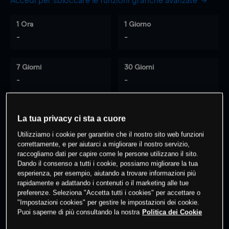
Accedi per sbloccare le funzioni grafiche avanzate
1 Ora
1 Giorno
-
-
7 Giorni
30 Giorni
-
-
La tua privacy ci sta a cuore
0
% dei clienti hanno posizioni
su
Utilizziamo i cookie per garantire che il nostro sito web funzioni
questo prodotto
correttamente, e per aiutarci a migliorare il nostro servizio,
raccogliamo dati per capire come le persone utilizzano il sito.
Dando il consenso a tutti i cookie, possiamo migliorare la tua
Fai trading
esperienza, per esempio, aiutando a trovare informazioni più
rapidamente e adattando i contenuti o il marketing alle tue
preferenze. Seleziona "Accetta tutti i cookies" per accettare o
"Impostazioni cookies" per gestire le impostazioni dei cookie.
Puoi saperne di più consultando la nostra
Politica dei Cookie