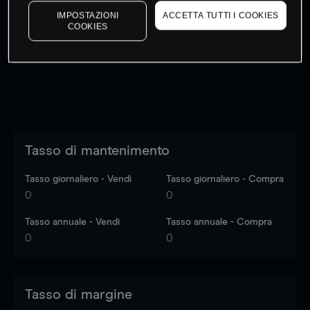
I prezzi sono solo indicativi.
Accedi
per vedere gli ultimi
IMPOSTAZIONI
ACCETTA TUTTI I COOKIES
COOKIES
dati di mercato
Log in
to see latest market data
Tasso di mantenimento
Tasso giornaliero - Vendi
Tasso giornaliero - Compra
0
0
Tasso annuale - Vendi
Tasso annuale - Compra
0
0
Tasso di margine