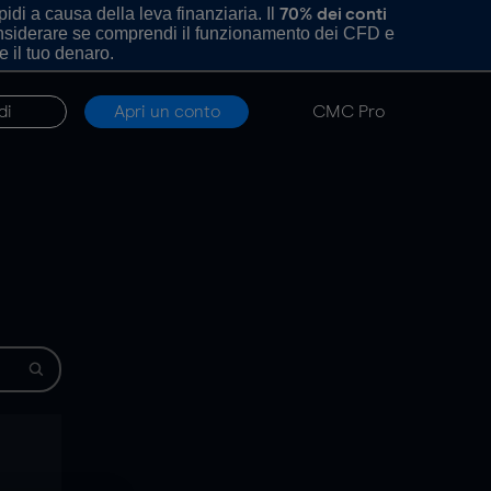
di a causa della leva finanziaria. Il
70% dei conti
onsiderare se comprendi il funzionamento dei CFD e
e il tuo denaro.
di
Apri un conto
CMC Pro