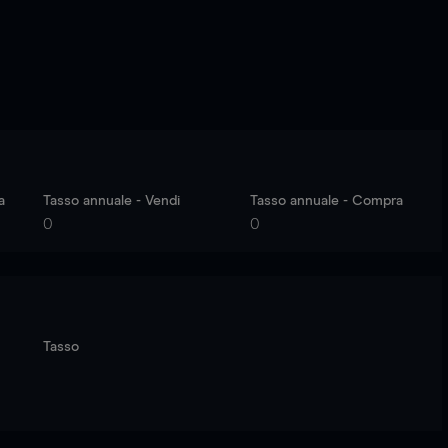
a
Tasso annuale - Vendi
Tasso annuale - Compra
0
0
Tasso