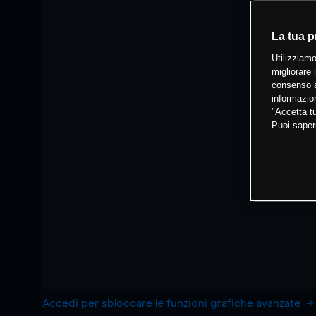
La tua p
Utilizziamo
migliorare 
consenso a
informazion
"Accetta tu
Puoi saper
Accedi per sbloccare le funzioni grafiche avanzate