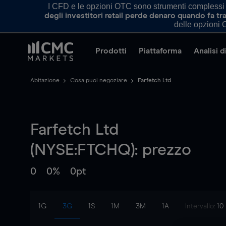
I CFD e le opzioni OTC sono strumenti complessi e 
degli investitori retail perde denaro quando fa 
delle opzioni O
Prodotti
Piattaforma
Analisi 
Abitazione
Cosa puoi negoziare
Farfetch Ltd
Farfetch Ltd
(NYSE:FTCHQ): prezzo
0
0%
0pt
1G
3G
1S
1M
3M
1A
Intervallo:
10