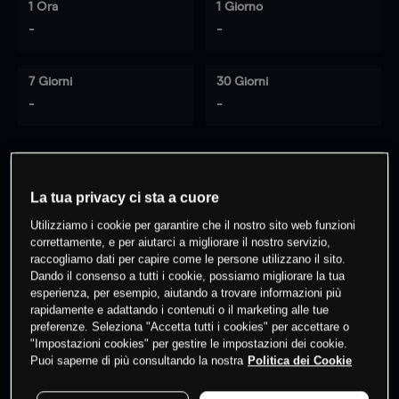
1 Ora
1 Giorno
-
-
7 Giorni
30 Giorni
-
-
0
% dei clienti hanno posizioni
su
La tua privacy ci sta a cuore
questo prodotto
Utilizziamo i cookie per garantire che il nostro sito web funzioni
correttamente, e per aiutarci a migliorare il nostro servizio,
raccogliamo dati per capire come le persone utilizzano il sito.
Fai trading
Dando il consenso a tutti i cookie, possiamo migliorare la tua
esperienza, per esempio, aiutando a trovare informazioni più
rapidamente e adattando i contenuti o il marketing alle tue
preferenze. Seleziona "Accetta tutti i cookies" per accettare o
"Impostazioni cookies" per gestire le impostazioni dei cookie.
Puoi saperne di più consultando la nostra
Politica dei Cookie
I prezzi sono solo indicativi.
Accedi
per vedere gli ultimi