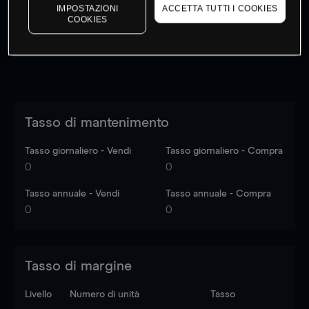
dati di mercato
Log in
to see latest market data
IMPOSTAZIONI
ACCETTA TUTTI I COOKIES
COOKIES
Tasso di mantenimento
Tasso giornaliero - Vendi
Tasso giornaliero - Compra
0
0
Tasso annuale - Vendi
Tasso annuale - Compra
0
0
Tasso di margine
Livello
Numero di unità
Tasso