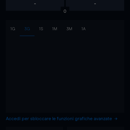
-
-
0
1G
3G
1S
1M
3M
1A
Accedi per sbloccare le funzioni grafiche avanzate