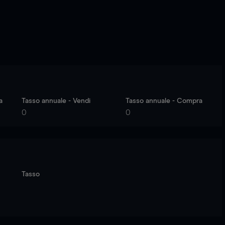
a
Tasso annuale - Vendi
Tasso annuale - Compra
0
0
Tasso