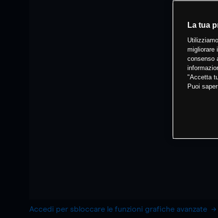
La tua p
Utilizziamo
migliorare 
consenso a
informazion
"Accetta tu
Puoi saper
Accedi per sbloccare le funzioni grafiche avanzate