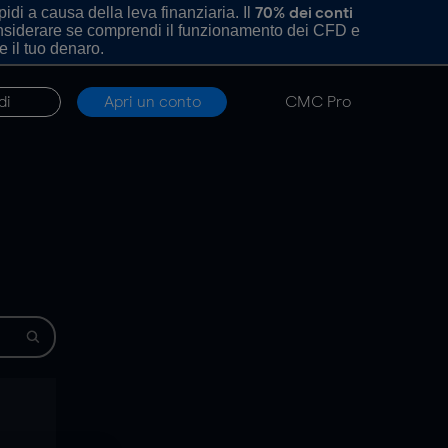
di a causa della leva finanziaria. Il
70% dei conti
onsiderare se comprendi il funzionamento dei CFD e
e il tuo denaro.
di
Apri un conto
CMC Pro