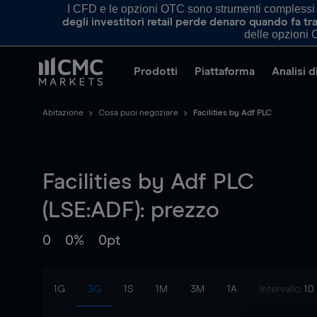
I CFD e le opzioni OTC sono strumenti complessi e 
degli investitori retail perde denaro quando fa 
delle opzioni O
Prodotti
Piattaforma
Analisi 
Abitazione
Cosa puoi negoziare
Facilities by Adf PLC
Facilities by Adf PLC
(LSE:ADF): prezzo
0
0%
0pt
1G
3G
1S
1M
3M
1A
Intervallo:
10