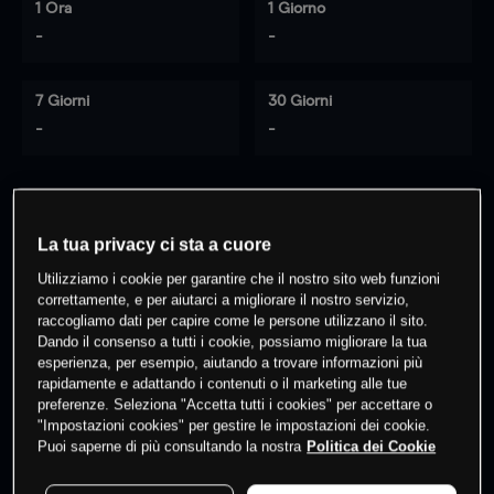
1 Ora
1 Giorno
-
-
7 Giorni
30 Giorni
-
-
0
% dei clienti hanno posizioni
su
La tua privacy ci sta a cuore
questo prodotto
Utilizziamo i cookie per garantire che il nostro sito web funzioni
correttamente, e per aiutarci a migliorare il nostro servizio,
raccogliamo dati per capire come le persone utilizzano il sito.
Fai trading
Dando il consenso a tutti i cookie, possiamo migliorare la tua
esperienza, per esempio, aiutando a trovare informazioni più
rapidamente e adattando i contenuti o il marketing alle tue
preferenze. Seleziona "Accetta tutti i cookies" per accettare o
"Impostazioni cookies" per gestire le impostazioni dei cookie.
Puoi saperne di più consultando la nostra
Politica dei Cookie
I prezzi sono solo indicativi.
Accedi
per vedere gli ultimi