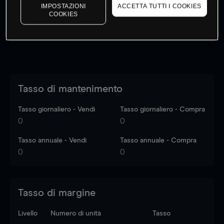
dati di mercato
Log in
to see latest market data
IMPOSTAZIONI
ACCETTA TUTTI I COOKIES
COOKIES
Tasso di mantenimento
Tasso giornaliero - Vendi
Tasso giornaliero - Compra
0
0
Tasso annuale - Vendi
Tasso annuale - Compra
0
0
Tasso di margine
Livello
Numero di unità
Tasso