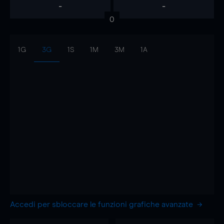
-
-
0
1G
3G
1S
1M
3M
1A
Accedi per sbloccare le funzioni grafiche avanzate