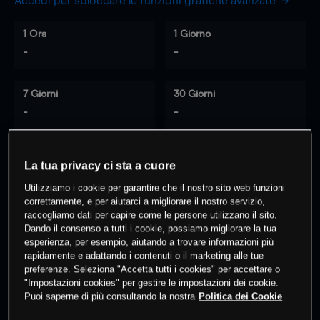
Accedi per sbloccare le funzioni grafiche avanzate
1 Ora
1 Giorno
-
-
7 Giorni
30 Giorni
-
-
La tua privacy ci sta a cuore
0
% dei clienti hanno posizioni
su
Utilizziamo i cookie per garantire che il nostro sito web funzioni
questo prodotto
correttamente, e per aiutarci a migliorare il nostro servizio,
raccogliamo dati per capire come le persone utilizzano il sito.
Dando il consenso a tutti i cookie, possiamo migliorare la tua
Fai trading
esperienza, per esempio, aiutando a trovare informazioni più
rapidamente e adattando i contenuti o il marketing alle tue
preferenze. Seleziona "Accetta tutti i cookies" per accettare o
"Impostazioni cookies" per gestire le impostazioni dei cookie.
Puoi saperne di più consultando la nostra
Politica dei Cookie