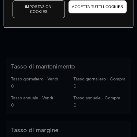
I prezzi sono solo indicativi.
Accedi
per vedere gli ultimi
IMPOSTAZIONI
ACCETTA TUTTI I COOKIES
COOKIES
dati di mercato
Log in
to see latest market data
Tasso di mantenimento
Tasso giornaliero - Vendi
Tasso giornaliero - Compra
0
0
Tasso annuale - Vendi
Tasso annuale - Compra
0
0
Tasso di margine