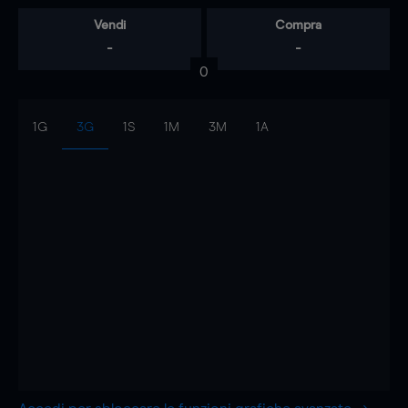
Vendi
Compra
-
-
0
1G
3G
1S
1M
3M
1A