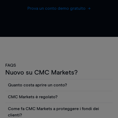
Prova un conto demo gratuito
FAQS
Nuovo su CMC Markets?
Quanto costa aprire un conto?
Non ci sono costi per aprire un conto CFD reale.
CMC Markets è regolato?
Puoi anche visualizzare gratuitamente i prezzi e
CMC Markets Germany GmbH è un broker
utilizzare strumenti come grafici, notizie Reuters
Come fa CMC Markets a proteggere i fondi dei
regolamentato dall'Autorità federale tedesca di
o rapporti quantitativi sui titoli azionari di
clienti?