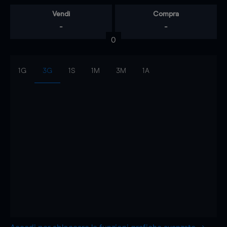
Vendi
Compra
-
-
0
1G
3G
1S
1M
3M
1A