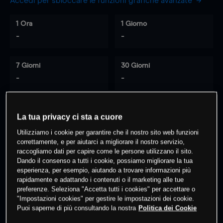
Accedi per sbloccare le funzioni grafiche avanzate
1 Ora
1 Giorno
-
-
7 Giorni
30 Giorni
-
-
La tua privacy ci sta a cuore
0
% dei clienti hanno posizioni
su
Utilizziamo i cookie per garantire che il nostro sito web funzioni
questo prodotto
correttamente, e per aiutarci a migliorare il nostro servizio,
raccogliamo dati per capire come le persone utilizzano il sito.
Dando il consenso a tutti i cookie, possiamo migliorare la tua
Fai trading
esperienza, per esempio, aiutando a trovare informazioni più
rapidamente e adattando i contenuti o il marketing alle tue
preferenze. Seleziona "Accetta tutti i cookies" per accettare o
"Impostazioni cookies" per gestire le impostazioni dei cookie.
Puoi saperne di più consultando la nostra
Politica dei Cookie