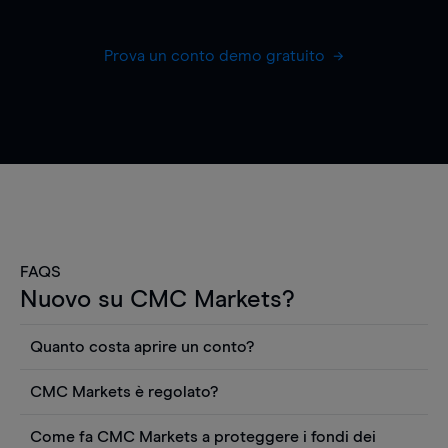
Prova un conto demo gratuito
FAQS
Nuovo su CMC Markets?
Quanto costa aprire un conto?
Non ci sono costi per aprire un conto CFD reale.
CMC Markets è regolato?
Puoi anche visualizzare gratuitamente i prezzi e
CMC Markets Germany GmbH è un broker
utilizzare strumenti come grafici, notizie Reuters
Come fa CMC Markets a proteggere i fondi dei