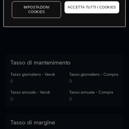
I prezzi sono solo indicativi.
Accedi
per vedere gli ultimi
IMPOSTAZIONI
ACCETTA TUTTI I COOKIES
dati di mercato
Log in
to see latest market data
COOKIES
Tasso di mantenimento
Tasso giornaliero - Vendi
Tasso giornaliero - Compra
0
0
Tasso annuale - Vendi
Tasso annuale - Compra
0
0
Tasso di margine