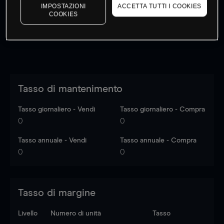
dati di mercato
Log in
to see latest market data
IMPOSTAZIONI
ACCETTA TUTTI I COOKIES
COOKIES
Tasso di mantenimento
Tasso giornaliero - Vendi
Tasso giornaliero - Compra
0
0
Tasso annuale - Vendi
Tasso annuale - Compra
0
0
Tasso di margine
Livello
Numero di unità
Tasso