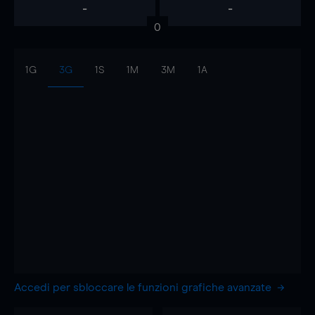
-
-
0
1G
3G
1S
1M
3M
1A
Accedi per sbloccare le funzioni grafiche avanzate