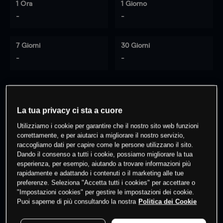
1 Ora
1 Giorno
-
-
7 Giorni
30 Giorni
-
-
0
% dei clienti hanno posizioni
su
La tua privacy ci sta a cuore
questo prodotto
Utilizziamo i cookie per garantire che il nostro sito web funzioni
correttamente, e per aiutarci a migliorare il nostro servizio,
raccogliamo dati per capire come le persone utilizzano il sito.
Fai trading
Dando il consenso a tutti i cookie, possiamo migliorare la tua
esperienza, per esempio, aiutando a trovare informazioni più
rapidamente e adattando i contenuti o il marketing alle tue
preferenze. Seleziona "Accetta tutti i cookies" per accettare o
"Impostazioni cookies" per gestire le impostazioni dei cookie.
Puoi saperne di più consultando la nostra
Politica dei Cookie
I prezzi sono solo indicativi.
Accedi
per vedere gli ultimi