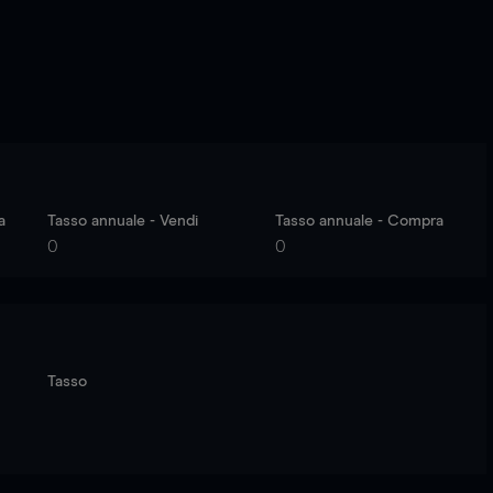
a
Tasso annuale - Vendi
Tasso annuale - Compra
0
0
Tasso