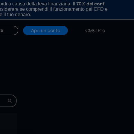
di a causa della leva finanziaria. Il
70% dei conti
onsiderare se comprendi il funzionamento dei CFD e
e il tuo denaro.
di
Apri un conto
CMC Pro