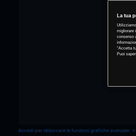
La tua p
Utilizziamo
migliorare 
consenso a
informazion
"Accetta tu
Puoi saper
Accedi per sbloccare le funzioni grafiche avanzate