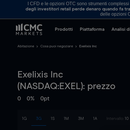
I CFD e le opzioni OTC sono strumenti complessi e 
degli investitori retail perde denaro quando fa 
delle opzioni O
Prodotti
Piattaforma
Analisi 
Abitazione
Cosa puoi negoziare
Exelixis Inc
Exelixis Inc
(NASDAQ:EXEL): prezzo
0
0%
0pt
1G
3G
1S
1M
3M
1A
Intervallo:
10