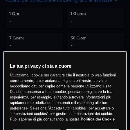
Accedi per sbloccare le funzioni grafiche avanzate
1 Ora
1 Giorno
-
-
7 Giorni
30 Giorni
-
-
La tua privacy ci sta a cuore
0
% dei clienti hanno posizioni
su
Utilizziamo i cookie per garantire che il nostro sito web funzioni
questo prodotto
correttamente, e per aiutarci a migliorare il nostro servizio,
raccogliamo dati per capire come le persone utilizzano il sito.
Dando il consenso a tutti i cookie, possiamo migliorare la tua
esperienza, per esempio, aiutando a trovare informazioni più
Fai trading
rapidamente e adattando i contenuti o il marketing alle tue
preferenze. Seleziona "Accetta tutti i cookies" per accettare o
"Impostazioni cookies" per gestire le impostazioni dei cookie.
Puoi saperne di più consultando la nostra
Politica dei Cookie