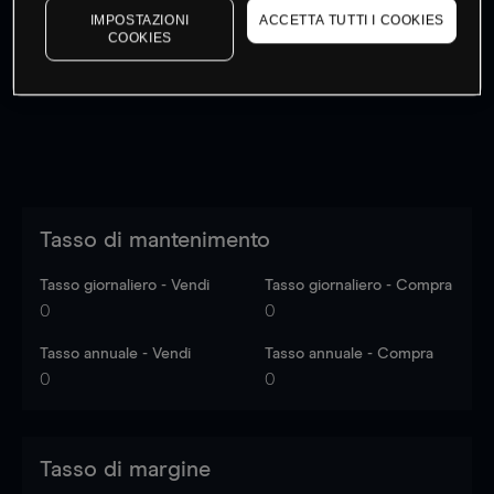
IMPOSTAZIONI
ACCETTA TUTTI I COOKIES
I prezzi sono solo indicativi.
Accedi
per vedere gli ultimi
COOKIES
dati di mercato
Log in
to see latest market data
Tasso di mantenimento
Tasso giornaliero - Vendi
Tasso giornaliero - Compra
0
0
Tasso annuale - Vendi
Tasso annuale - Compra
0
0
Tasso di margine