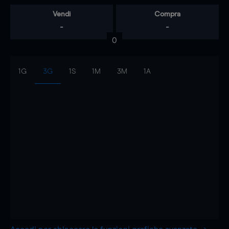
Vendi
Compra
-
-
0
1G
3G
1S
1M
3M
1A