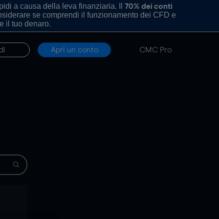
di a causa della leva finanziaria. Il
70% dei conti
onsiderare se comprendi il funzionamento dei CFD e
e il tuo denaro.
di
Apri un conto
CMC Pro