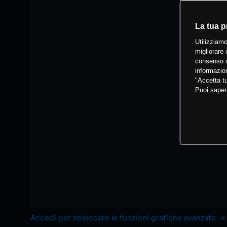
La tua p
Utilizziamo
migliorare 
consenso a
informazion
"Accetta tu
Puoi saper
Accedi per sbloccare le funzioni grafiche avanzate