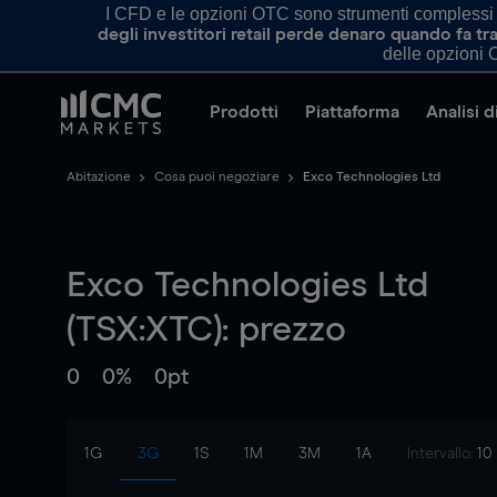
I CFD e le opzioni OTC sono strumenti complessi e 
degli investitori retail perde denaro quando fa 
delle opzioni O
Prodotti
Piattaforma
Analisi 
Abitazione
Cosa puoi negoziare
Exco Technologies Ltd
Exco Technologies Ltd
(TSX:XTC): prezzo
0
0%
0pt
1G
3G
1S
1M
3M
1A
Intervallo:
10