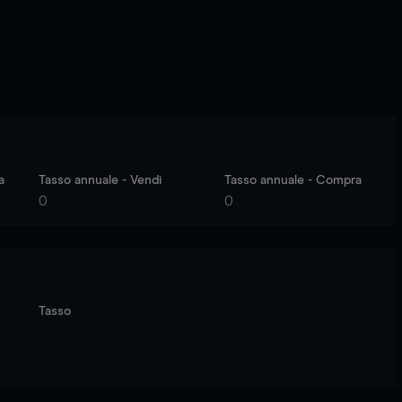
a
Tasso annuale - Vendi
Tasso annuale - Compra
0
0
Tasso