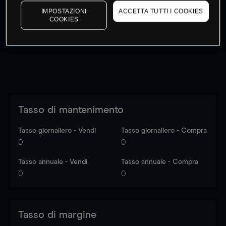
I prezzi sono solo indicativi.
Accedi
per vedere gli ultimi
IMPOSTAZIONI
ACCETTA TUTTI I COOKIES
COOKIES
dati di mercato
Log in
to see latest market data
Tasso di mantenimento
Tasso giornaliero - Vendi
Tasso giornaliero - Compra
0
0
Tasso annuale - Vendi
Tasso annuale - Compra
0
0
Tasso di margine