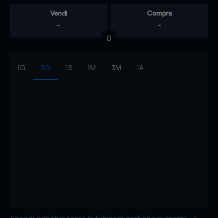
Vendi
Compra
-
-
0
1G
3G
1S
1M
3M
1A