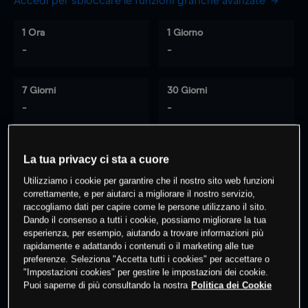
Accedi per sbloccare le funzioni grafiche avanzate
1 Ora
1 Giorno
-
-
7 Giorni
30 Giorni
-
-
La tua privacy ci sta a cuore
0
% dei clienti hanno posizioni
su
Utilizziamo i cookie per garantire che il nostro sito web funzioni
questo prodotto
correttamente, e per aiutarci a migliorare il nostro servizio,
raccogliamo dati per capire come le persone utilizzano il sito.
Dando il consenso a tutti i cookie, possiamo migliorare la tua
Fai trading
esperienza, per esempio, aiutando a trovare informazioni più
rapidamente e adattando i contenuti o il marketing alle tue
preferenze. Seleziona "Accetta tutti i cookies" per accettare o
"Impostazioni cookies" per gestire le impostazioni dei cookie.
Puoi saperne di più consultando la nostra
Politica dei Cookie