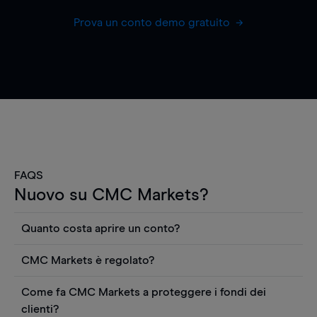
Prova un conto demo gratuito
FAQS
Nuovo su CMC Markets?
Quanto costa aprire un conto?
Non ci sono costi per aprire un conto CFD reale.
CMC Markets è regolato?
Puoi anche visualizzare gratuitamente i prezzi e
CMC Markets Germany GmbH è un broker
utilizzare strumenti come grafici, notizie Reuters
Come fa CMC Markets a proteggere i fondi dei
regolamentato dall'Autorità federale tedesca di
o rapporti quantitativi sui titoli azionari di
clienti?