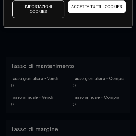
I prezzi sono solo indicativi.
Accedi
per vedere gli ultimi
IMPOSTAZIONI
ACCETTA TUTTI I COOKIES
COOKIES
dati di mercato
Log in
to see latest market data
Tasso di mantenimento
Tasso giornaliero - Vendi
Tasso giornaliero - Compra
0
0
Tasso annuale - Vendi
Tasso annuale - Compra
0
0
Tasso di margine