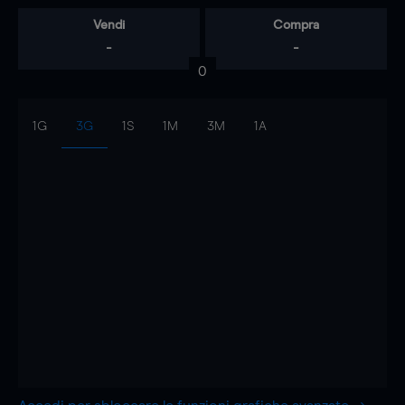
Vendi
Compra
-
-
0
1G
3G
1S
1M
3M
1A