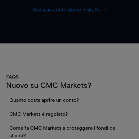
Prova un conto demo gratuito
FAQS
Nuovo su CMC Markets?
Quanto costa aprire un conto?
Non ci sono costi per aprire un conto CFD reale.
CMC Markets è regolato?
Puoi anche visualizzare gratuitamente i prezzi e
CMC Markets Germany GmbH è un broker
utilizzare strumenti come grafici, notizie Reuters
Come fa CMC Markets a proteggere i fondi dei
regolamentato dall'Autorità federale tedesca di
o rapporti quantitativi sui titoli azionari di
clienti?