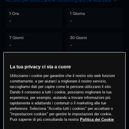
Accedi per sbloccare le funzioni grafiche avanzate
1 Ora
1 Giorno
-
-
7 Giorni
30 Giorni
-
-
La tua privacy ci sta a cuore
0
% dei clienti hanno posizioni
su
Utilizziamo i cookie per garantire che il nostro sito web funzioni
questo prodotto
correttamente, e per aiutarci a migliorare il nostro servizio,
raccogliamo dati per capire come le persone utilizzano il sito.
Dando il consenso a tutti i cookie, possiamo migliorare la tua
Fai trading
esperienza, per esempio, aiutando a trovare informazioni più
rapidamente e adattando i contenuti o il marketing alle tue
preferenze. Seleziona "Accetta tutti i cookies" per accettare o
"Impostazioni cookies" per gestire le impostazioni dei cookie.
Puoi saperne di più consultando la nostra
Politica dei Cookie