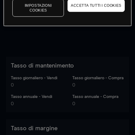
IMPOSTAZIONI
ACCETTA TUTTI I COOKIES
I prezzi sono solo indicativi.
Accedi
per vedere gli ultimi
COOKIES
dati di mercato
Log in
to see latest market data
Tasso di mantenimento
Tasso giornaliero - Vendi
Tasso giornaliero - Compra
0
0
Tasso annuale - Vendi
Tasso annuale - Compra
0
0
Tasso di margine