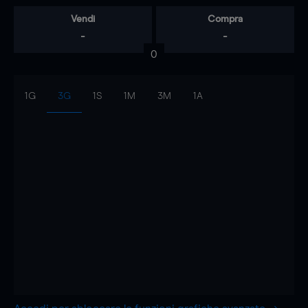
Vendi
Compra
-
-
0
1G
3G
1S
1M
3M
1A