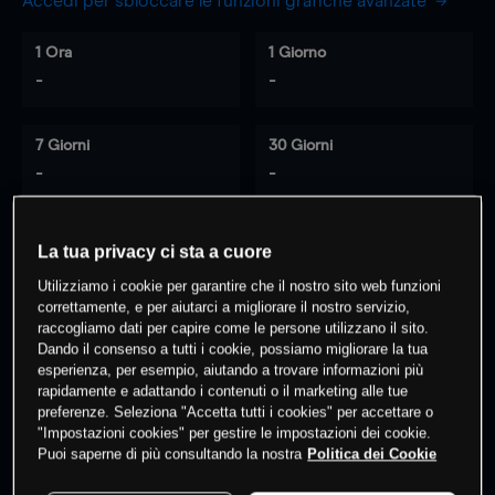
Accedi per sbloccare le funzioni grafiche avanzate
1 Ora
1 Giorno
-
-
7 Giorni
30 Giorni
-
-
La tua privacy ci sta a cuore
0
% dei clienti hanno posizioni
su
Utilizziamo i cookie per garantire che il nostro sito web funzioni
questo prodotto
correttamente, e per aiutarci a migliorare il nostro servizio,
raccogliamo dati per capire come le persone utilizzano il sito.
Dando il consenso a tutti i cookie, possiamo migliorare la tua
esperienza, per esempio, aiutando a trovare informazioni più
Fai trading
rapidamente e adattando i contenuti o il marketing alle tue
preferenze. Seleziona "Accetta tutti i cookies" per accettare o
"Impostazioni cookies" per gestire le impostazioni dei cookie.
Puoi saperne di più consultando la nostra
Politica dei Cookie