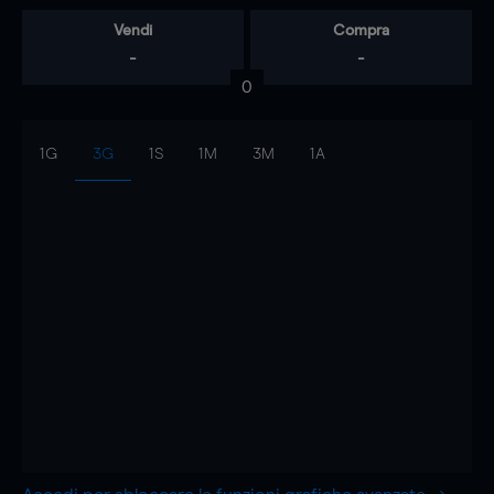
Vendi
Compra
-
-
0
1G
3G
1S
1M
3M
1A