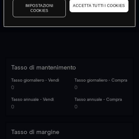
IMPOSTAZIONI
ACCETTA TUTTI I COOKIES
I prezzi sono solo indicativi.
Accedi
per vedere gli ultimi
COOKIES
dati di mercato
Log in
to see latest market data
Tasso di mantenimento
Tasso giornaliero - Vendi
Tasso giornaliero - Compra
0
0
Tasso annuale - Vendi
Tasso annuale - Compra
0
0
Tasso di margine