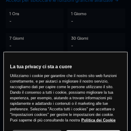
Accedi per sbloccare le funzioni grafiche avanzate
1 Ora
1 Giorno
-
-
7 Giorni
30 Giorni
-
-
La tua privacy ci sta a cuore
0
% dei clienti hanno posizioni
su
Utilizziamo i cookie per garantire che il nostro sito web funzioni
questo prodotto
correttamente, e per aiutarci a migliorare il nostro servizio,
raccogliamo dati per capire come le persone utilizzano il sito.
Dando il consenso a tutti i cookie, possiamo migliorare la tua
esperienza, per esempio, aiutando a trovare informazioni più
Fai trading
rapidamente e adattando i contenuti o il marketing alle tue
preferenze. Seleziona "Accetta tutti i cookies" per accettare o
"Impostazioni cookies" per gestire le impostazioni dei cookie.
Puoi saperne di più consultando la nostra
Politica dei Cookie