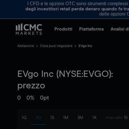
I CFD e le opzioni OTC sono strumenti complessi e 
degli investitori retail perde denaro quando fa 
delle opzioni O
Prodotti
Piattaforma
Analisi 
Abitazione
Cosa puoi negoziare
EVgo Inc
EVgo Inc (NYSE:EVGO):
prezzo
0
0%
0pt
1G
3G
1S
1M
3M
1A
Intervallo:
10