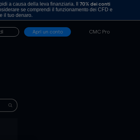
di a causa della leva finanziaria. Il
70% dei conti
onsiderare se comprendi il funzionamento dei CFD e
e il tuo denaro.
di
Apri un conto
CMC Pro