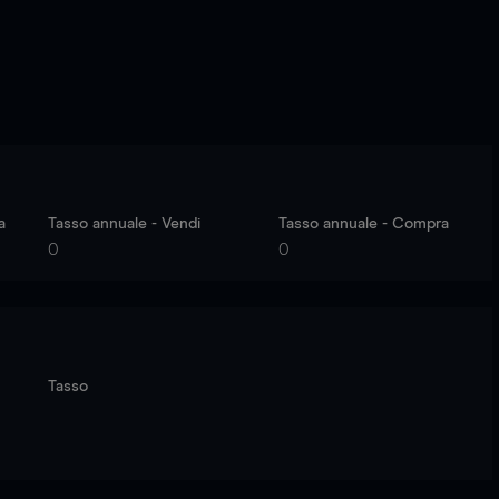
a
Tasso annuale - Vendi
Tasso annuale - Compra
0
0
Tasso