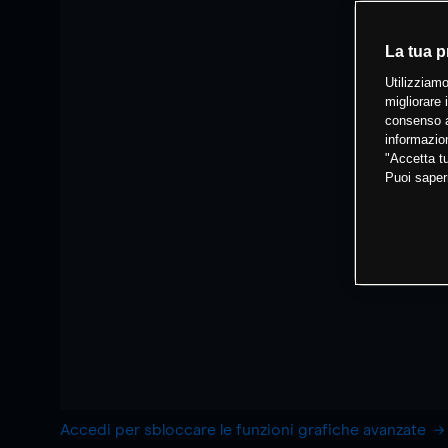
La tua p
Utilizziamo
migliorare 
consenso a
informazion
"Accetta tu
Puoi saper
Accedi per sbloccare le funzioni grafiche avanzate