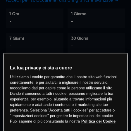
Accedi per sbloccare le funzioni grafiche avanzate
1 Ora
1 Giorno
-
-
7 Giorni
30 Giorni
-
-
La tua privacy ci sta a cuore
0
% dei clienti hanno posizioni
su
Utilizziamo i cookie per garantire che il nostro sito web funzioni
questo prodotto
correttamente, e per aiutarci a migliorare il nostro servizio,
raccogliamo dati per capire come le persone utilizzano il sito.
Dando il consenso a tutti i cookie, possiamo migliorare la tua
Fai trading
esperienza, per esempio, aiutando a trovare informazioni più
rapidamente e adattando i contenuti o il marketing alle tue
preferenze. Seleziona "Accetta tutti i cookies" per accettare o
"Impostazioni cookies" per gestire le impostazioni dei cookie.
Puoi saperne di più consultando la nostra
Politica dei Cookie