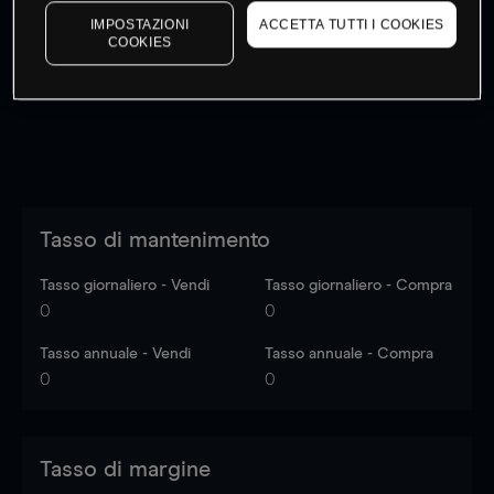
I prezzi sono solo indicativi.
Accedi
per vedere gli ultimi
IMPOSTAZIONI
ACCETTA TUTTI I COOKIES
COOKIES
dati di mercato
Log in
to see latest market data
Tasso di mantenimento
Tasso giornaliero - Vendi
Tasso giornaliero - Compra
0
0
Tasso annuale - Vendi
Tasso annuale - Compra
0
0
Tasso di margine