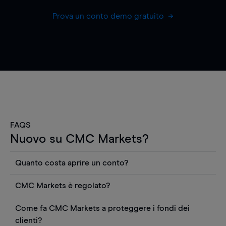
Prova un conto demo gratuito
FAQS
Nuovo su CMC Markets?
Quanto costa aprire un conto?
Non ci sono costi per aprire un conto CFD reale.
CMC Markets è regolato?
Puoi anche visualizzare gratuitamente i prezzi e
CMC Markets Germany GmbH è un broker
utilizzare strumenti come grafici, notizie Reuters
Come fa CMC Markets a proteggere i fondi dei
regolamentato dall'Autorità federale tedesca di
o rapporti quantitativi sui titoli azionari di
clienti?