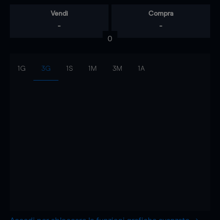
Vendi
Compra
-
-
0
1G
3G
1S
1M
3M
1A