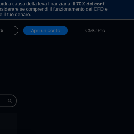
di a causa della leva finanziaria. Il
70% dei conti
onsiderare se comprendi il funzionamento dei CFD e
e il tuo denaro.
di
Apri un conto
CMC Pro