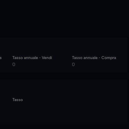
a
Tasso annuale - Vendi
Tasso annuale - Compra
0
0
Tasso