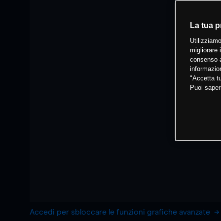
La tua p
Utilizziamo
migliorare 
consenso a
informazion
"Accetta tu
Puoi saper
Accedi per sbloccare le funzioni grafiche avanzate