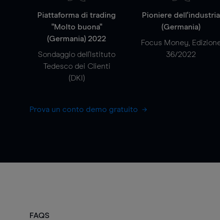
Piattaforma di trading
Pioniere dell'industri
"Molto buona"
(Germania)
(Germania) 2022
Focus Money, Edizion
Sondaggio dell'Istituto
36/2022
Tedesco dei Clienti
(DKI)
Prova un conto demo gratuito
FAQS