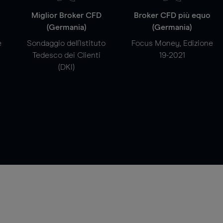
a
Miglior Broker CFD
Broker CFD più equo
(Germania)
(Germania)
e
Sondaggio dell'Istituto
Focus Money, Edizione
Tedesco dei Clienti
19-2021
(DKI)