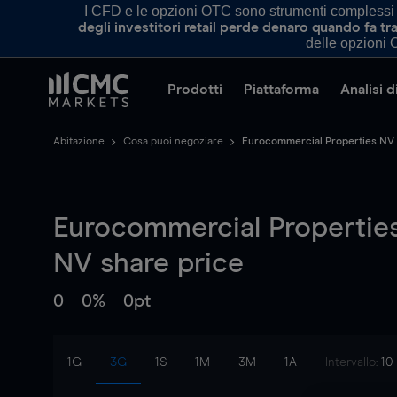
I CFD e le opzioni OTC sono strumenti complessi e 
degli investitori retail perde denaro quando fa 
delle opzioni O
Prodotti
Piattaforma
Analisi 
Abitazione
Cosa puoi negoziare
Eurocommercial Properties NV
Eurocommercial Propertie
NV
share price
0
0%
0pt
1G
3G
1S
1M
3M
1A
Intervallo:
10