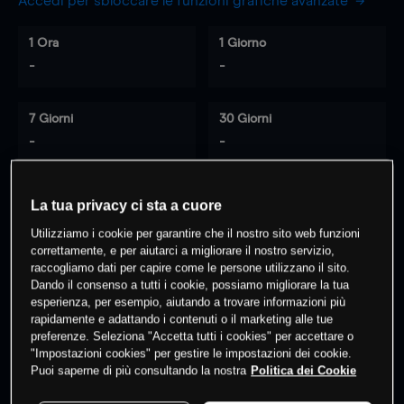
Accedi per sbloccare le funzioni grafiche avanzate
1 Ora
1 Giorno
-
-
7 Giorni
30 Giorni
-
-
La tua privacy ci sta a cuore
0
% dei clienti hanno posizioni
su
Utilizziamo i cookie per garantire che il nostro sito web funzioni
questo prodotto
correttamente, e per aiutarci a migliorare il nostro servizio,
raccogliamo dati per capire come le persone utilizzano il sito.
Dando il consenso a tutti i cookie, possiamo migliorare la tua
esperienza, per esempio, aiutando a trovare informazioni più
Fai trading
rapidamente e adattando i contenuti o il marketing alle tue
preferenze. Seleziona "Accetta tutti i cookies" per accettare o
"Impostazioni cookies" per gestire le impostazioni dei cookie.
Puoi saperne di più consultando la nostra
Politica dei Cookie