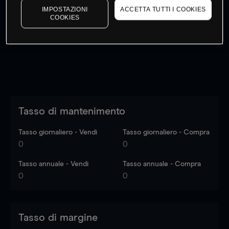
IMPOSTAZIONI
ACCETTA TUTTI I COOKIES
I prezzi sono solo indicativi.
Accedi
per vedere gli ultimi
COOKIES
dati di mercato
Log in
to see latest market data
Tasso di mantenimento
Tasso giornaliero - Vendi
Tasso giornaliero - Compra
0
0
Tasso annuale - Vendi
Tasso annuale - Compra
0
0
Tasso di margine