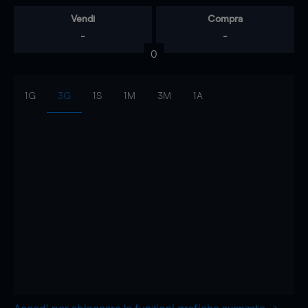
Vendi
Compra
-
-
0
1G
3G
1S
1M
3M
1A