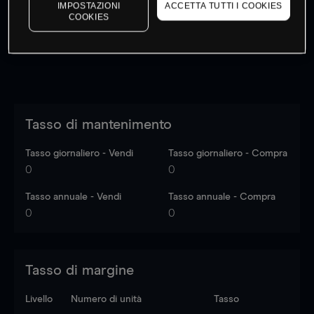
dati di mercato
Log in
to see latest market data
IMPOSTAZIONI
ACCETTA TUTTI I COOKIES
COOKIES
Tasso di mantenimento
Tasso giornaliero - Vendi
Tasso giornaliero - Compra
0
0
Tasso annuale - Vendi
Tasso annuale - Compra
0
0
Tasso di margine
Livello
Numero di unità
Tasso