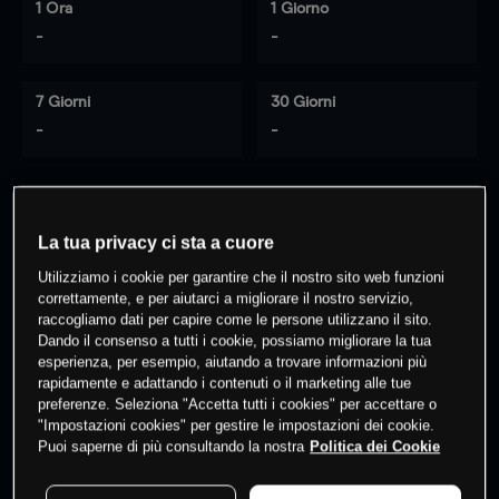
1 Ora
1 Giorno
-
-
7 Giorni
30 Giorni
-
-
0
% dei clienti hanno posizioni
su
La tua privacy ci sta a cuore
questo prodotto
Utilizziamo i cookie per garantire che il nostro sito web funzioni
correttamente, e per aiutarci a migliorare il nostro servizio,
raccogliamo dati per capire come le persone utilizzano il sito.
Fai trading
Dando il consenso a tutti i cookie, possiamo migliorare la tua
esperienza, per esempio, aiutando a trovare informazioni più
rapidamente e adattando i contenuti o il marketing alle tue
preferenze. Seleziona "Accetta tutti i cookies" per accettare o
"Impostazioni cookies" per gestire le impostazioni dei cookie.
Puoi saperne di più consultando la nostra
Politica dei Cookie
I prezzi sono solo indicativi.
Accedi
per vedere gli ultimi