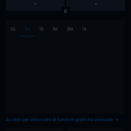
-
-
0
1G
3G
1S
1M
3M
1A
Accedi per sbloccare le funzioni grafiche avanzate