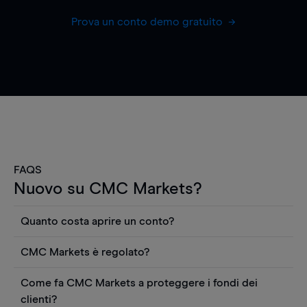
Prova un conto demo gratuito
FAQS
Nuovo su CMC Markets?
Quanto costa aprire un conto?
Non ci sono costi per aprire un conto CFD reale.
CMC Markets è regolato?
Puoi anche visualizzare gratuitamente i prezzi e
CMC Markets Germany GmbH è un broker
utilizzare strumenti come grafici, notizie Reuters
Come fa CMC Markets a proteggere i fondi dei
regolamentato dall'Autorità federale tedesca di
o rapporti quantitativi sui titoli azionari di
clienti?