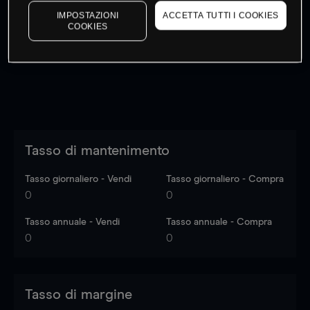
I prezzi sono solo indicativi.
Accedi
per vedere gli ultimi
IMPOSTAZIONI
ACCETTA TUTTI I COOKIES
COOKIES
dati di mercato
Log in
to see latest market data
Tasso di mantenimento
Tasso giornaliero - Vendi
Tasso giornaliero - Compra
0
0
Tasso annuale - Vendi
Tasso annuale - Compra
0
0
Tasso di margine