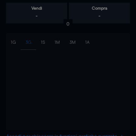
Vendi
Compra
-
-
0
1G
3G
1S
1M
3M
1A