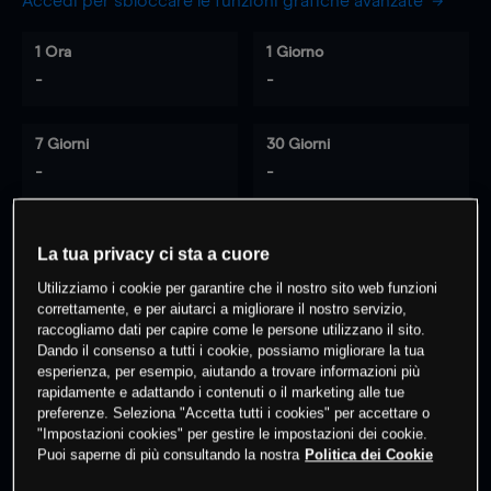
Accedi per sbloccare le funzioni grafiche avanzate
1 Ora
1 Giorno
-
-
7 Giorni
30 Giorni
-
-
La tua privacy ci sta a cuore
0
% dei clienti hanno posizioni
su
Utilizziamo i cookie per garantire che il nostro sito web funzioni
questo prodotto
correttamente, e per aiutarci a migliorare il nostro servizio,
raccogliamo dati per capire come le persone utilizzano il sito.
Dando il consenso a tutti i cookie, possiamo migliorare la tua
Fai trading
esperienza, per esempio, aiutando a trovare informazioni più
rapidamente e adattando i contenuti o il marketing alle tue
preferenze. Seleziona "Accetta tutti i cookies" per accettare o
"Impostazioni cookies" per gestire le impostazioni dei cookie.
Puoi saperne di più consultando la nostra
Politica dei Cookie