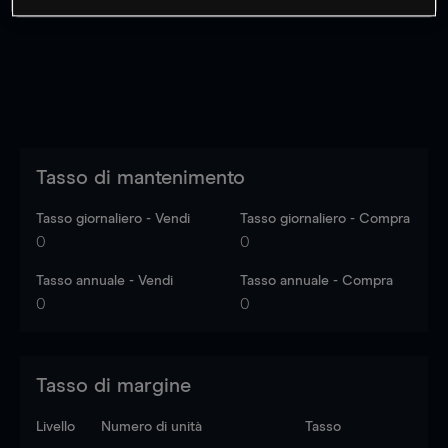
dati di mercato
Log in
to see latest market data
Tasso di mantenimento
Tasso giornaliero - Vendi
Tasso giornaliero - Compra
0
0
Tasso annuale - Vendi
Tasso annuale - Compra
0
0
Tasso di margine
Livello
Numero di unità
Tasso