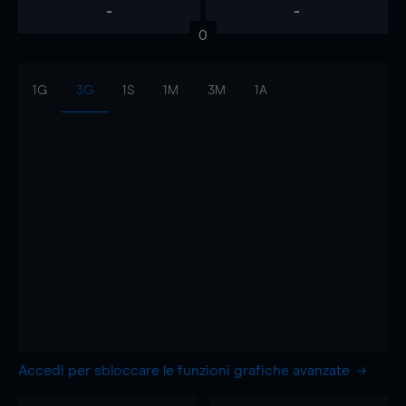
-
-
0
1G
3G
1S
1M
3M
1A
Accedi per sbloccare le funzioni grafiche avanzate