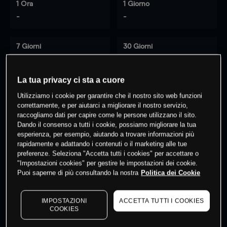
1 Ora
1 Giorno
-
-
7 Giorni
30 Giorni
-
-
La tua privacy ci sta a cuore
Utilizziamo i cookie per garantire che il nostro sito web funzioni
0
% dei clienti hanno posizioni
su
correttamente, e per aiutarci a migliorare il nostro servizio,
raccogliamo dati per capire come le persone utilizzano il sito.
questo prodotto
Dando il consenso a tutti i cookie, possiamo migliorare la tua
esperienza, per esempio, aiutando a trovare informazioni più
rapidamente e adattando i contenuti o il marketing alle tue
Fai trading
preferenze. Seleziona "Accetta tutti i cookies" per accettare o
"Impostazioni cookies" per gestire le impostazioni dei cookie.
Puoi saperne di più consultando la nostra
Politica dei Cookie
IMPOSTAZIONI
ACCETTA TUTTI I COOKIES
COOKIES
I prezzi sono solo indicativi.
Accedi
per vedere gli ultimi