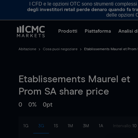
I CFD e le opzioni OTC sono strumenti complessi e 
degli investitori retail perde denaro quando fa 
delle opzioni O
Prodotti
Piattaforma
Analisi 
Abitazione
Cosa puoi negoziare
Etablissements Maurel et Prom
Etablissements Maurel et
Prom SA
share price
0
0%
0pt
1G
3G
1S
1M
3M
1A
Intervallo:
10