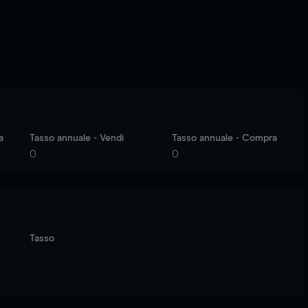
a
Tasso annuale - Vendi
Tasso annuale - Compra
0
0
Tasso