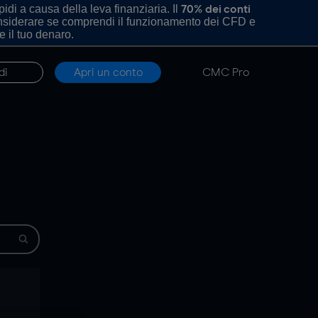
di a causa della leva finanziaria. Il
70% dei conti
onsiderare se comprendi il funzionamento dei CFD e
e il tuo denaro.
di
Apri un conto
CMC Pro