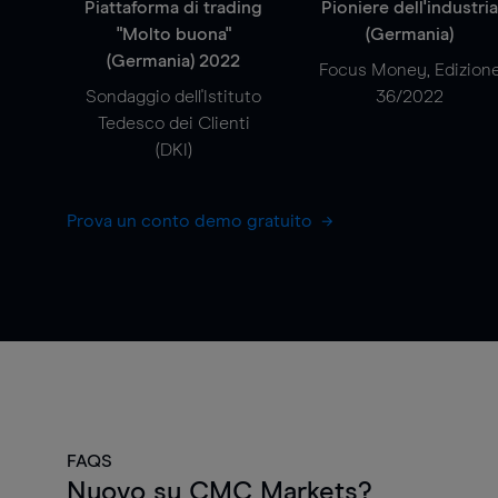
Piattaforma di trading
Pioniere dell'industri
"Molto buona"
(Germania)
(Germania) 2022
Focus Money, Edizion
Sondaggio dell'Istituto
36/2022
Tedesco dei Clienti
(DKI)
Prova un conto demo gratuito
FAQS
Nuovo su CMC Markets?