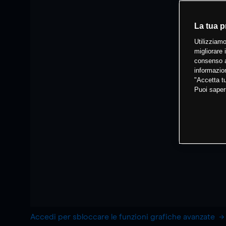
La tua p
Utilizziamo
migliorare 
consenso a
informazion
"Accetta tu
Puoi saper
Accedi per sbloccare le funzioni grafiche avanzate