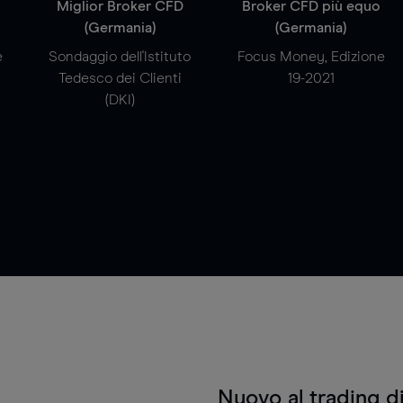
a
Miglior Broker CFD
Broker CFD più equo
(Germania)
(Germania)
e
Sondaggio dell'Istituto
Focus Money, Edizione
Tedesco dei Clienti
19-2021
(DKI)
Nuovo al trading d