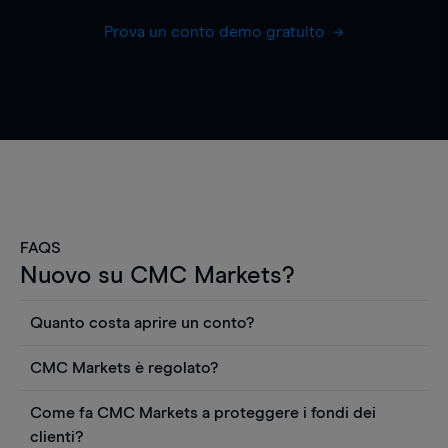
Prova un conto demo gratuito
FAQS
Nuovo su CMC Markets?
Quanto costa aprire un conto?
Non ci sono costi per aprire un conto CFD reale.
CMC Markets è regolato?
Puoi anche visualizzare gratuitamente i prezzi e
CMC Markets Germany GmbH è un broker
utilizzare strumenti come grafici, notizie Reuters
Come fa CMC Markets a proteggere i fondi dei
regolamentato dall'Autorità federale tedesca di
o rapporti quantitativi sui titoli azionari di
clienti?