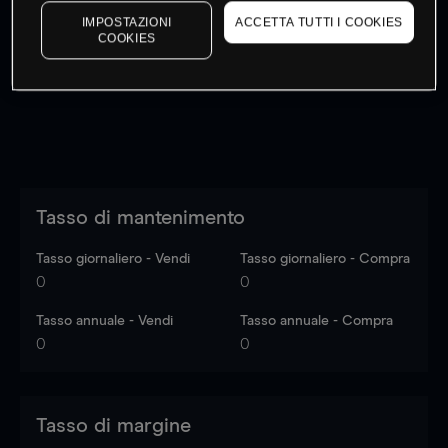
I prezzi sono solo indicativi.
Accedi
per vedere gli ultimi
IMPOSTAZIONI
ACCETTA TUTTI I COOKIES
COOKIES
dati di mercato
Log in
to see latest market data
Tasso di mantenimento
Tasso giornaliero - Vendi
Tasso giornaliero - Compra
0
0
Tasso annuale - Vendi
Tasso annuale - Compra
0
0
Tasso di margine