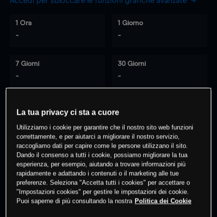
Accedi per sbloccare le funzioni grafiche avanzate
1 Ora
1 Giorno
-
-
7 Giorni
30 Giorni
-
-
La tua privacy ci sta a cuore
0
% dei clienti hanno posizioni
su
Utilizziamo i cookie per garantire che il nostro sito web funzioni
questo prodotto
correttamente, e per aiutarci a migliorare il nostro servizio,
raccogliamo dati per capire come le persone utilizzano il sito.
Dando il consenso a tutti i cookie, possiamo migliorare la tua
Fai trading
esperienza, per esempio, aiutando a trovare informazioni più
rapidamente e adattando i contenuti o il marketing alle tue
preferenze. Seleziona "Accetta tutti i cookies" per accettare o
"Impostazioni cookies" per gestire le impostazioni dei cookie.
Puoi saperne di più consultando la nostra
Politica dei Cookie