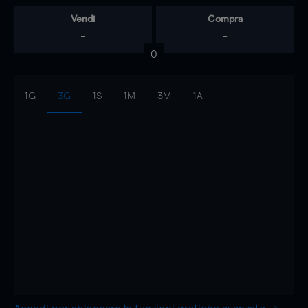
Vendi
Compra
-
-
0
1G
3G
1S
1M
3M
1A