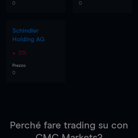
0
0
Schindler
Holding AG
0%
Prezzo
0
Perché fare trading su
con
CMC Markets?