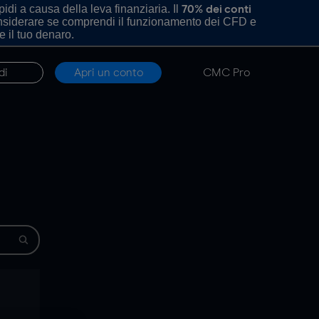
di a causa della leva finanziaria. Il
70% dei conti
onsiderare se comprendi il funzionamento dei CFD e
e il tuo denaro.
di
Apri un conto
CMC Pro