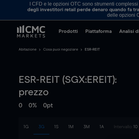
I CFD e le opzioni OTC sono strumenti complessi e 
degli investitori retail perde denaro quando fa 
delle opzioni O
Prodotti
Piattaforma
Analisi 
Abitazione
Cosa puoi negoziare
ESR-REIT
ESR-REIT (SGX:EREIT):
prezzo
0
0%
0pt
1G
3G
1S
1M
3M
1A
Intervallo:
10