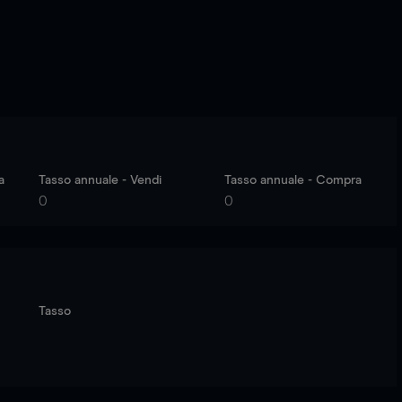
a
Tasso annuale - Vendi
Tasso annuale - Compra
0
0
Tasso