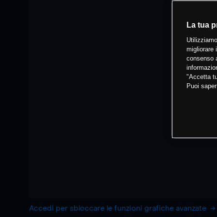
La tua p
Utilizziamo
migliorare 
consenso a
informazion
"Accetta tu
Puoi saper
Accedi per sbloccare le funzioni grafiche avanzate