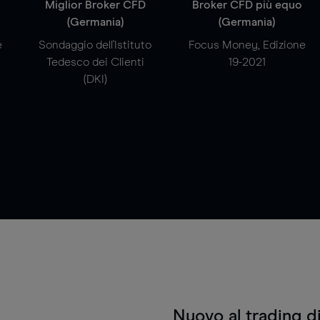
a
Miglior Broker CFD
Broker CFD più equo
(Germania)
(Germania)
e
Sondaggio dell'Istituto
Focus Money, Edizione
Tedesco dei Clienti
19-2021
(DKI)
Nuovo al trading d