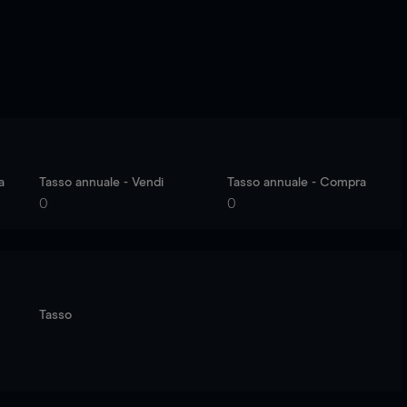
a
Tasso annuale - Vendi
Tasso annuale - Compra
0
0
Tasso