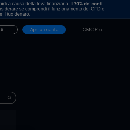
di a causa della leva finanziaria. Il
70% dei conti
onsiderare se comprendi il funzionamento dei CFD e
e il tuo denaro.
di
Apri un conto
CMC Pro