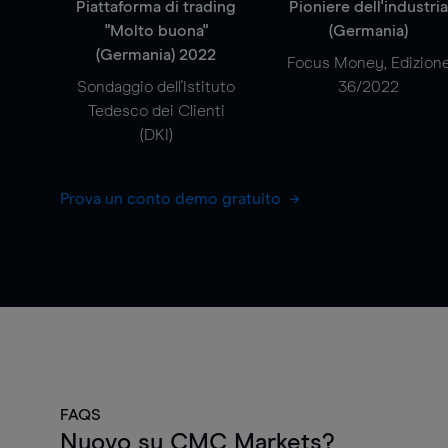
Piattaforma di trading
Pioniere dell'industri
"Molto buona"
(Germania)
(Germania) 2022
Focus Money, Edizion
Sondaggio dell'Istituto
36/2022
Tedesco dei Clienti
(DKI)
Prova un conto demo gratuito
FAQS
Nuovo su CMC Markets?