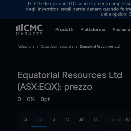
I CFD e le opzioni OTC sono strumenti complessi e 
degli investitori retail perde denaro quando fa 
delle opzioni O
Prodotti
Piattaforma
Analisi 
Abitazione
Cosa puoi negoziare
Equatorial Resources Ltd
Equatorial Resources Ltd
(ASX:EQX): prezzo
0
0%
0pt
1G
3G
1S
1M
3M
1A
Intervallo:
10