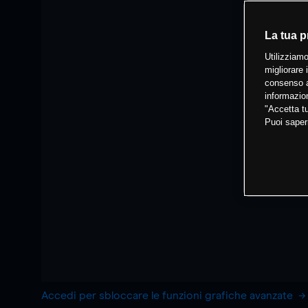
La tua p
Utilizziamo
migliorare 
consenso a
informazion
"Accetta tu
Puoi saper
Accedi per sbloccare le funzioni grafiche avanzate