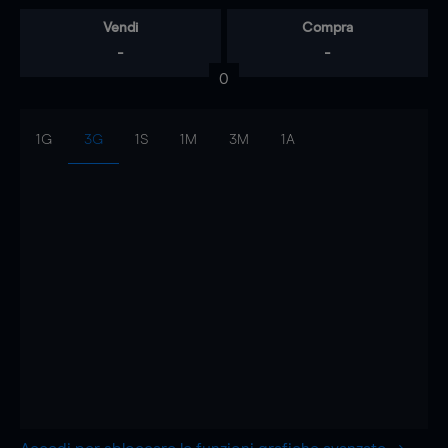
Vendi
Compra
-
-
0
1G
3G
1S
1M
3M
1A