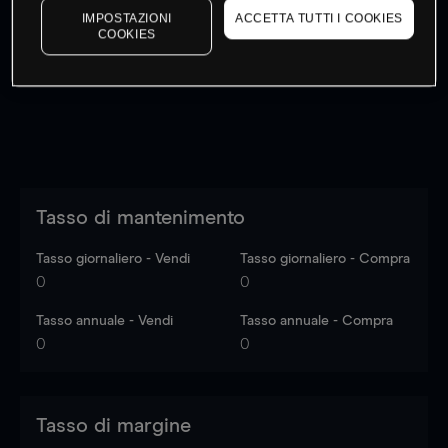
IMPOSTAZIONI
ACCETTA TUTTI I COOKIES
I prezzi sono solo indicativi.
Accedi
per vedere gli ultimi
COOKIES
dati di mercato
Log in
to see latest market data
Tasso di mantenimento
Tasso giornaliero - Vendi
Tasso giornaliero - Compra
0
0
Tasso annuale - Vendi
Tasso annuale - Compra
0
0
Tasso di margine