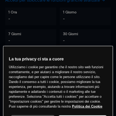
Accedi per sbloccare le funzioni grafiche avanzate
1 Ora
1 Giorno
-
-
7 Giorni
30 Giorni
-
-
La tua privacy ci sta a cuore
0
% dei clienti hanno posizioni
su
Utilizziamo i cookie per garantire che il nostro sito web funzioni
questo prodotto
correttamente, e per aiutarci a migliorare il nostro servizio,
raccogliamo dati per capire come le persone utilizzano il sito.
Dando il consenso a tutti i cookie, possiamo migliorare la tua
esperienza, per esempio, aiutando a trovare informazioni più
Fai trading
rapidamente e adattando i contenuti o il marketing alle tue
preferenze. Seleziona "Accetta tutti i cookies" per accettare o
"Impostazioni cookies" per gestire le impostazioni dei cookie.
Puoi saperne di più consultando la nostra
Politica dei Cookie