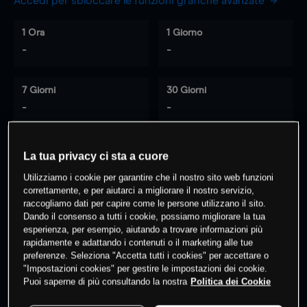
Accedi per sbloccare le funzioni grafiche avanzate
1 Ora
1 Giorno
-
-
7 Giorni
30 Giorni
-
-
La tua privacy ci sta a cuore
0
% dei clienti hanno posizioni
su
Utilizziamo i cookie per garantire che il nostro sito web funzioni
questo prodotto
correttamente, e per aiutarci a migliorare il nostro servizio,
raccogliamo dati per capire come le persone utilizzano il sito.
Dando il consenso a tutti i cookie, possiamo migliorare la tua
esperienza, per esempio, aiutando a trovare informazioni più
Fai trading
rapidamente e adattando i contenuti o il marketing alle tue
preferenze. Seleziona "Accetta tutti i cookies" per accettare o
"Impostazioni cookies" per gestire le impostazioni dei cookie.
Puoi saperne di più consultando la nostra
Politica dei Cookie