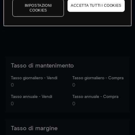
IMPOSTAZIONI
ACCETTA TUTTI I COOKIES
I prezzi sono solo indicativi.
Accedi
per vedere gli ultimi
COOKIES
dati di mercato
Log in
to see latest market data
Tasso di mantenimento
Tasso giornaliero - Vendi
Tasso giornaliero - Compra
0
0
Tasso annuale - Vendi
Tasso annuale - Compra
0
0
Tasso di margine