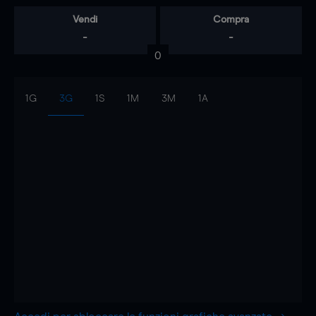
Vendi
Compra
-
-
0
1G
3G
1S
1M
3M
1A