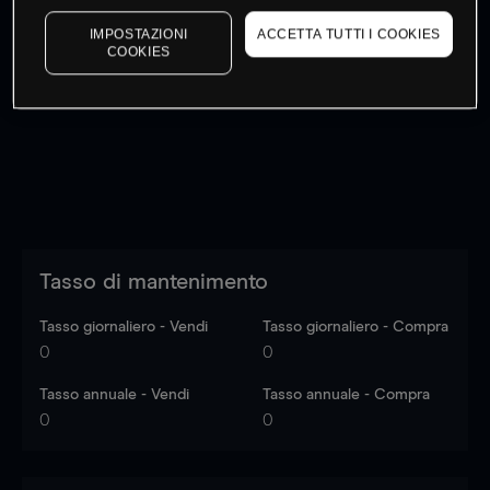
IMPOSTAZIONI
ACCETTA TUTTI I COOKIES
COOKIES
I prezzi sono solo indicativi.
Accedi
per vedere gli ultimi
dati di mercato
Log in
to see latest market data
Tasso di mantenimento
Tasso giornaliero - Vendi
Tasso giornaliero - Compra
0
0
Tasso annuale - Vendi
Tasso annuale - Compra
0
0