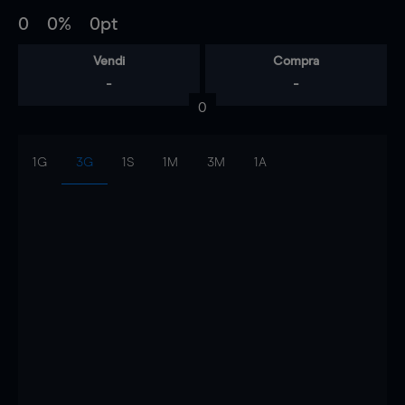
0
0%
0pt
Vendi
Compra
-
-
0
1G
3G
1S
1M
3M
1A