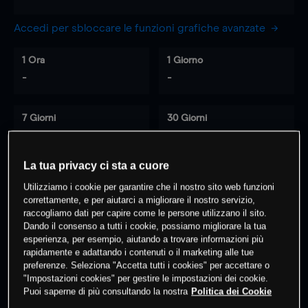
Accedi per sbloccare le funzioni grafiche avanzate
1 Ora
1 Giorno
-
-
7 Giorni
30 Giorni
-
-
La tua privacy ci sta a cuore
Utilizziamo i cookie per garantire che il nostro sito web funzioni
0
% dei clienti hanno posizioni
su
correttamente, e per aiutarci a migliorare il nostro servizio,
questo prodotto
raccogliamo dati per capire come le persone utilizzano il sito.
Dando il consenso a tutti i cookie, possiamo migliorare la tua
esperienza, per esempio, aiutando a trovare informazioni più
rapidamente e adattando i contenuti o il marketing alle tue
Fai trading
preferenze. Seleziona "Accetta tutti i cookies" per accettare o
"Impostazioni cookies" per gestire le impostazioni dei cookie.
Puoi saperne di più consultando la nostra
Politica dei Cookie