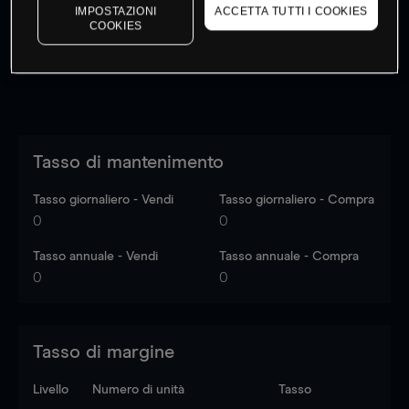
dati di mercato
Log in
to see latest market data
IMPOSTAZIONI
ACCETTA TUTTI I COOKIES
COOKIES
Tasso di mantenimento
Tasso giornaliero - Vendi
Tasso giornaliero - Compra
0
0
Tasso annuale - Vendi
Tasso annuale - Compra
0
0
Tasso di margine
Livello
Numero di unità
Tasso