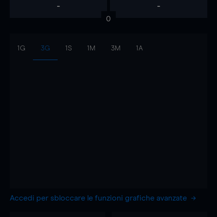
-
-
0
1G
3G
1S
1M
3M
1A
Accedi per sbloccare le funzioni grafiche avanzate