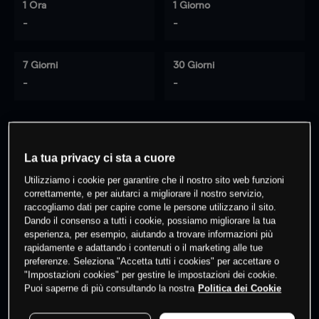
1 Ora
1 Giorno
-
-
7 Giorni
30 Giorni
-
-
0
% dei clienti hanno posizioni
su
La tua privacy ci sta a cuore
questo prodotto
Utilizziamo i cookie per garantire che il nostro sito web funzioni
correttamente, e per aiutarci a migliorare il nostro servizio,
raccogliamo dati per capire come le persone utilizzano il sito.
Fai trading
Dando il consenso a tutti i cookie, possiamo migliorare la tua
esperienza, per esempio, aiutando a trovare informazioni più
rapidamente e adattando i contenuti o il marketing alle tue
preferenze. Seleziona "Accetta tutti i cookies" per accettare o
"Impostazioni cookies" per gestire le impostazioni dei cookie.
Puoi saperne di più consultando la nostra
Politica dei Cookie
I prezzi sono solo indicativi.
Accedi
per vedere gli ultimi