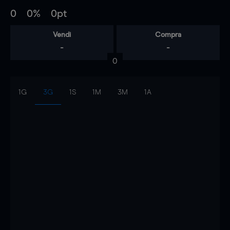
0
0%
0pt
Vendi
Compra
-
-
0
1G
3G
1S
1M
3M
1A