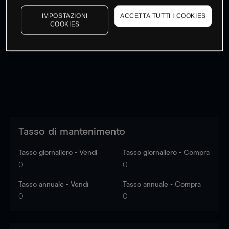
IMPOSTAZIONI
ACCETTA TUTTI I COOKIES
COOKIES
I prezzi sono solo indicativi.
Accedi
per vedere gli ultimi
dati di mercato
Log in
to see latest market data
Tasso di mantenimento
Tasso giornaliero - Vendi
Tasso giornaliero - Compra
0
0
Tasso annuale - Vendi
Tasso annuale - Compra
0
0