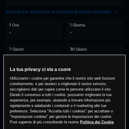
Accedi per sbloccare le funzioni grafiche avanzate
1 Ora
1 Giorno
-
-
7 Giorni
30 Giorni
-
-
La tua privacy ci sta a cuore
Utilizziamo i cookie per garantire che il nostro sito web funzioni
0
% dei clienti hanno posizioni
su
correttamente, e per aiutarci a migliorare il nostro servizio,
questo prodotto
raccogliamo dati per capire come le persone utilizzano il sito.
Dando il consenso a tutti i cookie, possiamo migliorare la tua
esperienza, per esempio, aiutando a trovare informazioni più
rapidamente e adattando i contenuti o il marketing alle tue
Fai trading
preferenze. Seleziona "Accetta tutti i cookies" per accettare o
"Impostazioni cookies" per gestire le impostazioni dei cookie.
Puoi saperne di più consultando la nostra
Politica dei Cookie