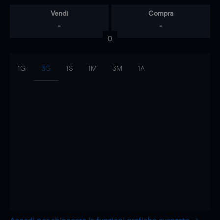
Vendi
Compra
-
-
0
1G
3G
1S
1M
3M
1A