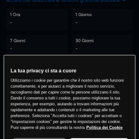
Accedi per sbloccare le funzioni grafiche avanzate
1 Ora
1 Giorno
-
-
7 Giorni
30 Giorni
-
-
La tua privacy ci sta a cuore
0
% dei clienti hanno posizioni
su
Utilizziamo i cookie per garantire che il nostro sito web funzioni
questo prodotto
correttamente, e per aiutarci a migliorare il nostro servizio,
raccogliamo dati per capire come le persone utilizzano il sito.
Dando il consenso a tutti i cookie, possiamo migliorare la tua
esperienza, per esempio, aiutando a trovare informazioni più
Fai trading
rapidamente e adattando i contenuti o il marketing alle tue
preferenze. Seleziona "Accetta tutti i cookies" per accettare o
"Impostazioni cookies" per gestire le impostazioni dei cookie.
Puoi saperne di più consultando la nostra
Politica dei Cookie