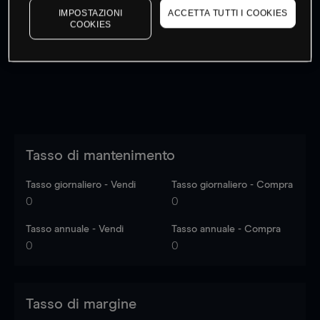
IMPOSTAZIONI
ACCETTA TUTTI I COOKIES
I prezzi sono solo indicativi.
Accedi
per vedere gli ultimi
COOKIES
dati di mercato
Log in
to see latest market data
Tasso di mantenimento
Tasso giornaliero - Vendi
Tasso giornaliero - Compra
0
0
Tasso annuale - Vendi
Tasso annuale - Compra
0
0
Tasso di margine