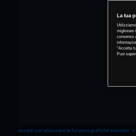
La tua p
Utilizziamo
migliorare 
consenso a
informazion
"Accetta tu
Puoi saper
Accedi per sbloccare le funzioni grafiche avanzate