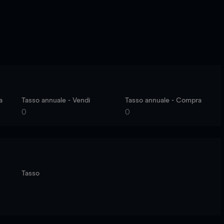
a
Tasso annuale - Vendi
Tasso annuale - Compra
0
0
Tasso