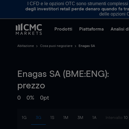
I CFD e le opzioni OTC sono strumenti complessi e 
degli investitori retail perde denaro quando fa 
delle opzioni O
Prodotti
Piattaforma
Analisi 
Abitazione
Cosa puoi negoziare
Enagas SA
Enagas SA (BME:ENG):
prezzo
0
0%
0pt
1G
3G
1S
1M
3M
1A
Intervallo:
10