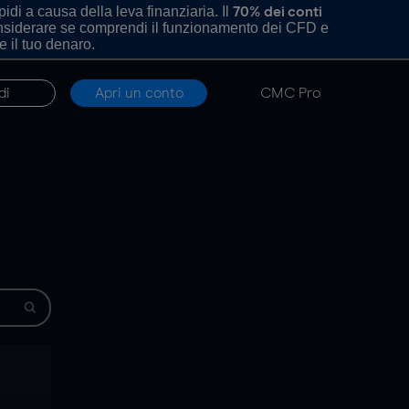
di a causa della leva finanziaria. Il
70% dei conti
onsiderare se comprendi il funzionamento dei CFD e
e il tuo denaro.
di
Apri un conto
CMC Pro