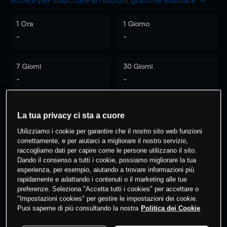
Accedi per sbloccare le funzioni grafiche avanzate
1 Ora
1 Giorno
-
-
7 Giorni
30 Giorni
-
-
La tua privacy ci sta a cuore
0
% dei clienti hanno posizioni
su
Utilizziamo i cookie per garantire che il nostro sito web funzioni
questo prodotto
correttamente, e per aiutarci a migliorare il nostro servizio,
raccogliamo dati per capire come le persone utilizzano il sito.
Dando il consenso a tutti i cookie, possiamo migliorare la tua
esperienza, per esempio, aiutando a trovare informazioni più
Fai trading
rapidamente e adattando i contenuti o il marketing alle tue
preferenze. Seleziona "Accetta tutti i cookies" per accettare o
"Impostazioni cookies" per gestire le impostazioni dei cookie.
Puoi saperne di più consultando la nostra
Politica dei Cookie