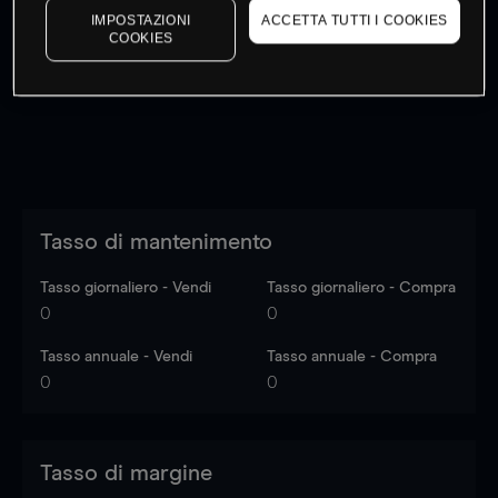
IMPOSTAZIONI
ACCETTA TUTTI I COOKIES
I prezzi sono solo indicativi.
Accedi
per vedere gli ultimi
COOKIES
dati di mercato
Log in
to see latest market data
Tasso di mantenimento
Tasso giornaliero - Vendi
Tasso giornaliero - Compra
0
0
Tasso annuale - Vendi
Tasso annuale - Compra
0
0
Tasso di margine