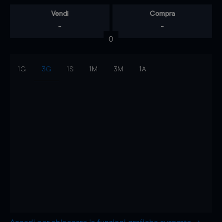
Vendi
Compra
-
-
0
1G
3G
1S
1M
3M
1A